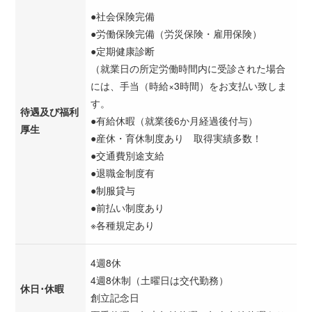
●社会保険完備
●労働保険完備（労災保険・雇用保険）
●定期健康診断
（就業日の所定労働時間内に受診された場合
には、手当（時給×3時間）をお支払い致しま
す。
待遇及び福利
●有給休暇（就業後6か月経過後付与）
厚生
●産休・育休制度あり 取得実績多数！
●交通費別途支給
●退職金制度有
●制服貸与
●前払い制度あり
※各種規定あり
4週8休
4週8休制（土曜日は交代勤務）
休日･休暇
創立記念日