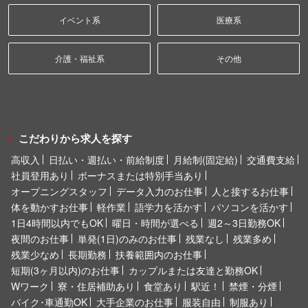
イベント系
医療系
介護・福祉系
その他
こだわりから求人を探す
高収入
日払い・週払い・前給制度
月給制(固定給)
交通費支給
社員登用あり
ボーナスまたは特別手当あり
オープニングスタッフ
データ入力のお仕事
人と接するお仕事
体を動かすお仕事
軽作業
語学力を活かす
パソコンを活かす
1日4時間以内でもOK
曜日・時間が選べる
週2～3日勤務OK
夜間のお仕事
単発(1日)のみのお仕事
残業なし
残業多め
残業少なめ
長期勤務
扶養範囲内のお仕事
短期(3ヶ月以内)のお仕事
カップルまたは友達と勤務OK
Wワーク
寮・住居補助あり
食堂あり
駅近！
禁煙・分煙
バイク･車通勤OK
大手企業のお仕事
服装自由
制服あり