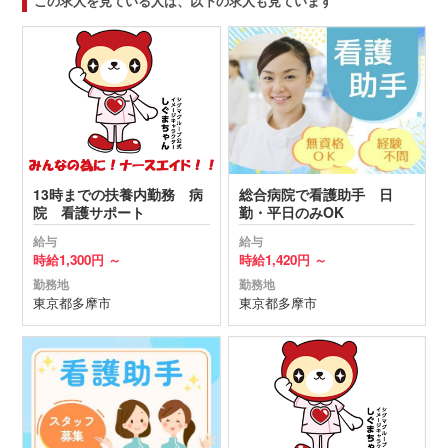
この求人を見ている人は、以下の求人も見ています
13時までの扶養内勤務 病
総合病院で看護助手 日
院 看護サポート
勤・平日のみOK
給与
給与
時給
1,300円 ～
時給
1,420円 ～
勤務地
勤務地
東京都
多摩市
東京都
多摩市