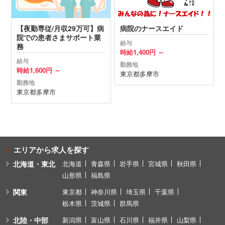
【夜勤専従/月収29万可】病
病院のナースエイド
院での患者さまサポート業
給与
務
時給
1,400円 ～
給与
勤務地
時給
1,600円 ～
東京都
多摩市
勤務地
東京都
多摩市
エリアから求人を探す
北海道・東北
北海道
青森県
岩手県
宮城県
秋田県
山形県
福島県
関東
東京都
神奈川県
埼玉県
千葉県
栃木県
茨城県
群馬県
北陸・中部
新潟県
富山県
石川県
福井県
山梨県