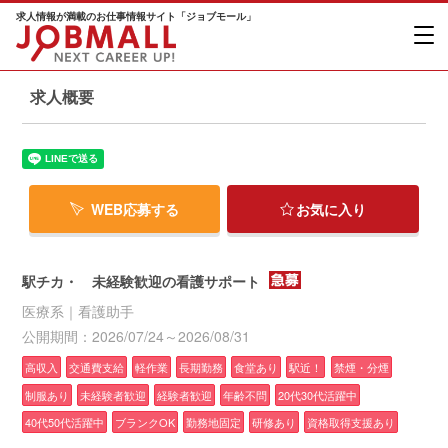
求人情報が満載のお仕事情報サイト「ジョブモール」
求人概要
WEB応募する
お気に入り
駅チカ・ 未経験歓迎の看護サポート
医療系｜看護助手
公開期間：2026/07/24～2026/08/31
高収入
交通費支給
軽作業
長期勤務
食堂あり
駅近！
禁煙・分煙
制服あり
未経験者歓迎
経験者歓迎
年齢不問
20代30代活躍中
40代50代活躍中
ブランクOK
勤務地固定
研修あり
資格取得支援あり