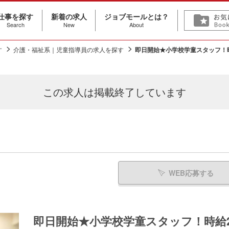
仕事を探す
新着の求人
ジョブモールとは？
Search
New
About
す
介護・福祉系｜児童指導員の求人を探す
即日開始★小学校学童スタッフ！時
この求人は
掲載終了しています
WEB応募する
即日開始★小学校学童スタッフ！時給2