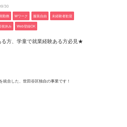
9/30
期勤務
Wワーク
服装自由
未経験者歓迎
日祝休み
Web登録OK
ある方、学童で就業経験ある方必見★
とを統合した、世田谷区独自の事業です！