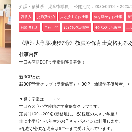
介護・福祉系｜児童指導員
公開期間：2025/08/06～2025/0
高収入
交通費支給
人と接するお仕事
体を動かすお仕事
長
経験者歓迎
年齢不問
20代30代活躍中
40代50代活躍中
土
《駒沢大学駅徒歩7分》教員や保育士資格ある
仕事内容
世田谷区新BOPで学童指導員募集！
新BOPとは…
新BOP学童クラブ（学童保育）とBOP（放課後子供教室）
▼働く学童は・・・？
世田谷区立小学校内の学童保育クラブです。
定員は100～200名(勤務地による)程度の大きい学童！
主に小学校1～3年生のお子さんがメインに利用します。
※配慮が必要な児童は6年生まで受け入れています。