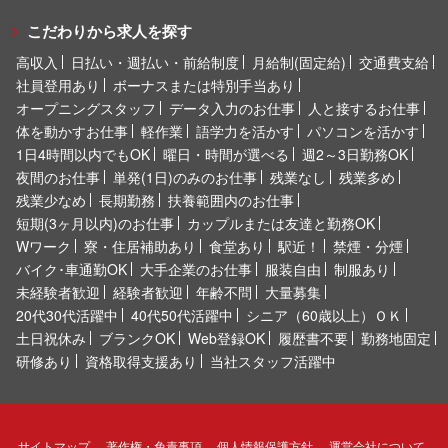
こだわりから求人を探す
高収入
日払い・週払い・前給制度
月給制(固定給)
交通費支給
社員登用あり
ボーナスまたは特別手当あり
オープニングスタッフ
データ入力のお仕事
人と接するお仕事
体を動かすお仕事
軽作業
語学力を活かす
パソコンを活かす
1日4時間以内でもOK
曜日・時間が選べる
週2～3日勤務OK
夜間のお仕事
単発(1日)のみのお仕事
残業なし
残業多め
残業少なめ
長期勤務
扶養範囲内のお仕事
短期(3ヶ月以内)のお仕事
カップルまたは友達と勤務OK
Wワーク
寮・住居補助あり
食堂あり
駅近！
禁煙・分煙
バイク･車通勤OK
大手企業のお仕事
服装自由
制服あり
未経験者歓迎
経験者歓迎
年齢不問
大量募集
20代30代活躍中
40代50代活躍中
シニア（60歳以上）ＯＫ
土日祝休み
ブランクOK
Web登録OK
履歴書不要
勤務地固定
研修あり
資格取得支援あり
当社スタッフ活躍中
サイトマップ
著作権・免責事項
個人情報保護方針
運営会社について