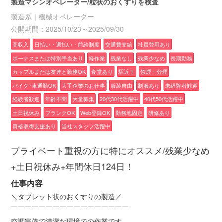
製造マシンオペレーター/粒状のおくすりを検査
製造系｜機械オペレーター
公開期間：2025/10/23～2025/09/30
高収入
日払い・週払い・前給制度
交通費支給
社員登用あり
ボーナスまたは特別手当あり
軽作業
残業なし
残業少なめ
長期勤務
カップルまたは友達と勤務OK
食堂あり
駅近！
禁煙・分煙
バイク･車通勤OK
大手企業のお仕事
服装自由
制服あり
未経験者歓迎
経験者歓迎
年齢不問
大量募集
20代30代活躍中
40代50代活躍中
土日祝休み
ブランクOK
Web登録OK
勤務地固定
研修あり
資格取得支援あり
当社スタッフ活躍中
プライベート重視の方に特にオススメ/残業少なめ
+土日祝休み+年間休日124日！
仕事内容
＼タブレット状のおくすりの製造／
￣￣￣￣￣￣￣￣￣￣￣￣￣￣￣￣￣
空調完備で清潔な環境での作業です。