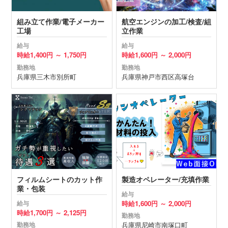
組み立て作業/電子メーカー
航空エンジンの加工/検査/組
工場
立作業
給与
給与
時給
1,400円 ～
1,750円
時給
1,600円 ～
2,000円
勤務地
勤務地
兵庫県
三木市
別所町
兵庫県
神戸市西区
高塚台
フィルムシートのカット作
製造オペレーター/充填作業
業・包装
給与
時給
1,600円 ～
2,000円
給与
時給
1,700円 ～
2,125円
勤務地
兵庫県
尼崎市
南塚口町
勤務地