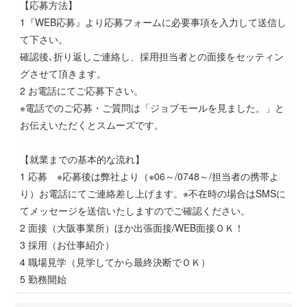
【応募方法】
1『WEB応募』より応募フォームに必要事項を入力して送信し
て下さい。
確認後､折り返しご連絡し、採用担当者との面接をセッティン
グさせて頂きます。
2 お電話にてご応募下さい。
※電話でのご応募・ご質問は「ジョブモールを見ました。」と
お伝えいただくとスムーズです。
【就業までの基本的な流れ】
1 応募 ※応募後は弊社より（※06～/0748～/担当者の携帯よ
り）お電話にてご連絡差し上げます。※不在時の場合はSMSに
てメッセージを送信いたしますのでご確認ください。
2 面接（大阪事業所）ほか出張面接/WEB面接ＯＫ！
3 採用（お仕事紹介）
4 職場見学（見学してから最終決断でＯＫ）
5 勤務開始