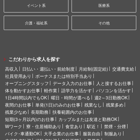
イベント系
医療系
介護・福祉系
その他
こだわりから求人を探す
高収入
日払い・週払い・前給制度
月給制(固定給)
交通費支給
社員登用あり
ボーナスまたは特別手当あり
オープニングスタッフ
データ入力のお仕事
人と接するお仕事
体を動かすお仕事
軽作業
語学力を活かす
パソコンを活かす
1日4時間以内でもOK
曜日・時間が選べる
週2～3日勤務OK
夜間のお仕事
単発(1日)のみのお仕事
残業なし
残業多め
残業少なめ
長期勤務
扶養範囲内のお仕事
短期(3ヶ月以内)のお仕事
カップルまたは友達と勤務OK
Wワーク
寮・住居補助あり
食堂あり
駅近！
禁煙・分煙
バイク･車通勤OK
大手企業のお仕事
服装自由
制服あり