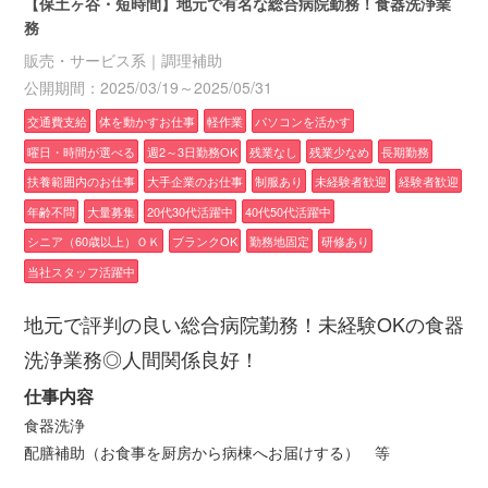
【保土ヶ谷・短時間】地元で有名な総合病院勤務！食器洗浄業
務
販売・サービス系｜調理補助
公開期間：2025/03/19～2025/05/31
交通費支給
体を動かすお仕事
軽作業
パソコンを活かす
曜日・時間が選べる
週2～3日勤務OK
残業なし
残業少なめ
長期勤務
扶養範囲内のお仕事
大手企業のお仕事
制服あり
未経験者歓迎
経験者歓迎
年齢不問
大量募集
20代30代活躍中
40代50代活躍中
シニア（60歳以上）ＯＫ
ブランクOK
勤務地固定
研修あり
当社スタッフ活躍中
地元で評判の良い総合病院勤務！未経験OKの食器
洗浄業務◎人間関係良好！
仕事内容
食器洗浄
配膳補助（お食事を厨房から病棟へお届けする） 等