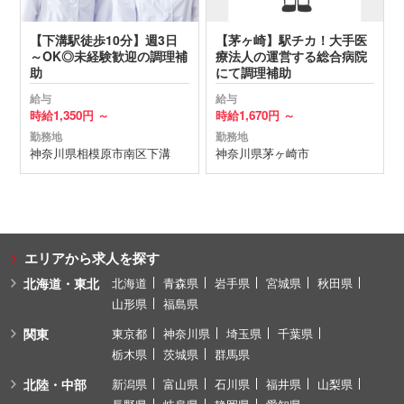
【下溝駅徒歩10分】週3日
【茅ヶ崎】駅チカ！大手医
～OK◎未経験歓迎の調理補
療法人の運営する総合病院
助
にて調理補助
給与
給与
時給
1,350円 ～
時給
1,670円 ～
勤務地
勤務地
神奈川県
相模原市南区
下溝
神奈川県
茅ヶ崎市
エリアから求人を探す
北海道・東北
北海道
青森県
岩手県
宮城県
秋田県
山形県
福島県
関東
東京都
神奈川県
埼玉県
千葉県
栃木県
茨城県
群馬県
北陸・中部
新潟県
富山県
石川県
福井県
山梨県