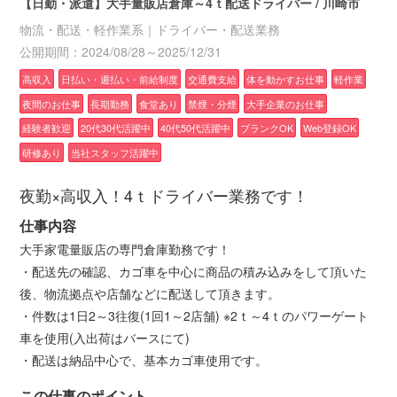
【日勤・派遣】大手量販店倉庫～4ｔ配送ドライバー / 川崎市
物流・配送・軽作業系｜ドライバー・配送業務
公開期間：2024/08/28～2025/12/31
高収入
日払い・週払い・前給制度
交通費支給
体を動かすお仕事
軽作業
夜間のお仕事
長期勤務
食堂あり
禁煙・分煙
大手企業のお仕事
経験者歓迎
20代30代活躍中
40代50代活躍中
ブランクOK
Web登録OK
研修あり
当社スタッフ活躍中
夜勤×高収入！4ｔドライバー業務です！
仕事内容
大手家電量販店の専門倉庫勤務です！
・配送先の確認、カゴ車を中心に商品の積み込みをして頂いた
後、物流拠点や店舗などに配送して頂きます。
・件数は1日2～3往復(1回1～2店舗) ※2ｔ～4ｔのパワーゲート
車を使用(入出荷はバースにて)
・配送は納品中心で、基本カゴ車使用です。
この仕事のポイント