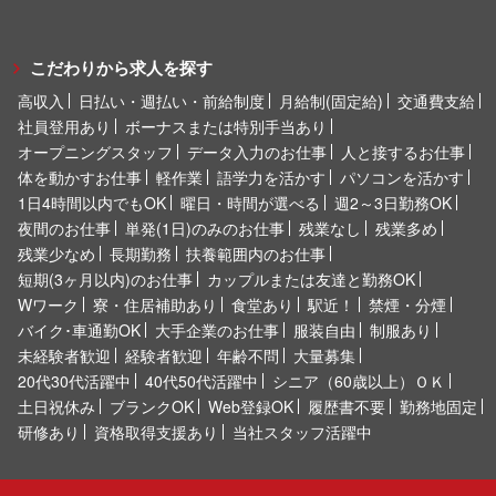
こだわりから求人を探す
高収入
日払い・週払い・前給制度
月給制(固定給)
交通費支給
社員登用あり
ボーナスまたは特別手当あり
オープニングスタッフ
データ入力のお仕事
人と接するお仕事
体を動かすお仕事
軽作業
語学力を活かす
パソコンを活かす
1日4時間以内でもOK
曜日・時間が選べる
週2～3日勤務OK
夜間のお仕事
単発(1日)のみのお仕事
残業なし
残業多め
残業少なめ
長期勤務
扶養範囲内のお仕事
短期(3ヶ月以内)のお仕事
カップルまたは友達と勤務OK
Wワーク
寮・住居補助あり
食堂あり
駅近！
禁煙・分煙
バイク･車通勤OK
大手企業のお仕事
服装自由
制服あり
未経験者歓迎
経験者歓迎
年齢不問
大量募集
20代30代活躍中
40代50代活躍中
シニア（60歳以上）ＯＫ
土日祝休み
ブランクOK
Web登録OK
履歴書不要
勤務地固定
研修あり
資格取得支援あり
当社スタッフ活躍中