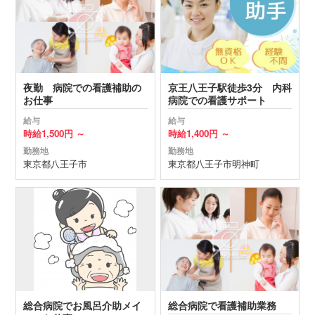
夜勤 病院での看護補助の
京王八王子駅徒歩3分 内科
お仕事
病院での看護サポート
給与
給与
時給
1,500円 ～
時給
1,400円 ～
勤務地
勤務地
東京都
八王子市
東京都
八王子市
明神町
総合病院でお風呂介助メイ
総合病院で看護補助業務