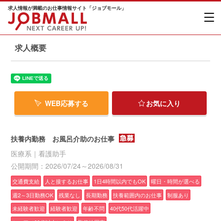
求人情報が満載のお仕事情報サイト「ジョブモール」
求人概要
WEB応募する
お気に入り
扶養内勤務 お風呂介助のお仕事
医療系｜看護助手
公開期間：2026/07/24～2026/08/31
交通費支給
人と接するお仕事
1日4時間以内でもOK
曜日・時間が選べる
週2～3日勤務OK
残業なし
長期勤務
扶養範囲内のお仕事
制服あり
未経験者歓迎
経験者歓迎
年齢不問
40代50代活躍中