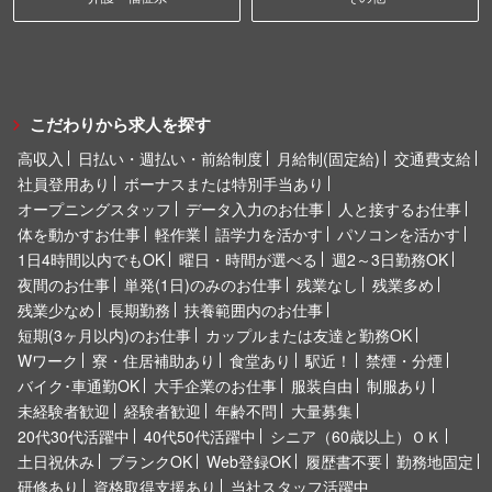
こだわりから求人を探す
高収入
日払い・週払い・前給制度
月給制(固定給)
交通費支給
社員登用あり
ボーナスまたは特別手当あり
オープニングスタッフ
データ入力のお仕事
人と接するお仕事
体を動かすお仕事
軽作業
語学力を活かす
パソコンを活かす
1日4時間以内でもOK
曜日・時間が選べる
週2～3日勤務OK
夜間のお仕事
単発(1日)のみのお仕事
残業なし
残業多め
残業少なめ
長期勤務
扶養範囲内のお仕事
短期(3ヶ月以内)のお仕事
カップルまたは友達と勤務OK
Wワーク
寮・住居補助あり
食堂あり
駅近！
禁煙・分煙
バイク･車通勤OK
大手企業のお仕事
服装自由
制服あり
未経験者歓迎
経験者歓迎
年齢不問
大量募集
20代30代活躍中
40代50代活躍中
シニア（60歳以上）ＯＫ
土日祝休み
ブランクOK
Web登録OK
履歴書不要
勤務地固定
研修あり
資格取得支援あり
当社スタッフ活躍中