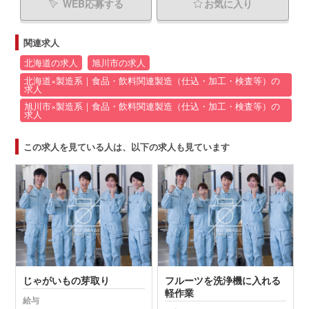
WEB応募する
お気に入り
関連求人
北海道の求人
旭川市の求人
北海道×製造系｜食品・飲料関連製造（仕込・加工・検査等）の
求人
旭川市×製造系｜食品・飲料関連製造（仕込・加工・検査等）の
求人
この求人を見ている人は、以下の求人も見ています
じゃがいもの芽取り
フルーツを洗浄機に入れる
軽作業
給与