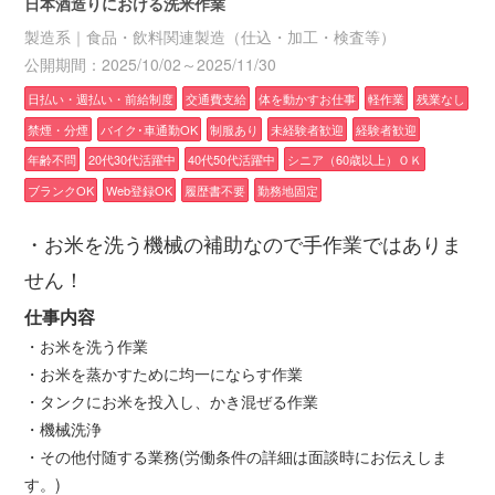
日本酒造りにおける洗米作業
製造系｜食品・飲料関連製造（仕込・加工・検査等）
公開期間：2025/10/02～2025/11/30
日払い・週払い・前給制度
交通費支給
体を動かすお仕事
軽作業
残業なし
禁煙・分煙
バイク･車通勤OK
制服あり
未経験者歓迎
経験者歓迎
年齢不問
20代30代活躍中
40代50代活躍中
シニア（60歳以上）ＯＫ
ブランクOK
Web登録OK
履歴書不要
勤務地固定
・お米を洗う機械の補助なので手作業ではありま
せん！
仕事内容
・お米を洗う作業
・お米を蒸かすために均一にならす作業
・タンクにお米を投入し、かき混ぜる作業
・機械洗浄
・その他付随する業務(労働条件の詳細は面談時にお伝えしま
す。)