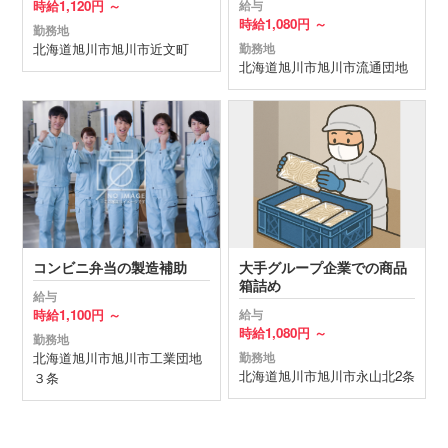
時給
1,120円 ～
給与
時給
1,080円 ～
勤務地
北海道
旭川市
旭川市近文町
勤務地
北海道
旭川市
旭川市流通団地
コンビニ弁当の製造補助
大手グループ企業での商品
箱詰め
給与
時給
1,100円 ～
給与
時給
1,080円 ～
勤務地
北海道
旭川市
旭川市工業団地
勤務地
北海道
旭川市
旭川市永山北2条
３条