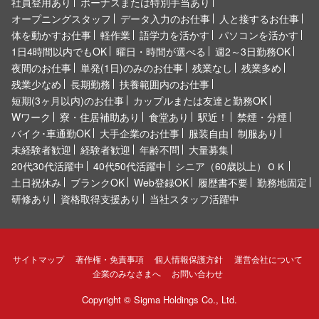
社員登用あり
ボーナスまたは特別手当あり
オープニングスタッフ
データ入力のお仕事
人と接するお仕事
体を動かすお仕事
軽作業
語学力を活かす
パソコンを活かす
1日4時間以内でもOK
曜日・時間が選べる
週2～3日勤務OK
夜間のお仕事
単発(1日)のみのお仕事
残業なし
残業多め
残業少なめ
長期勤務
扶養範囲内のお仕事
短期(3ヶ月以内)のお仕事
カップルまたは友達と勤務OK
Wワーク
寮・住居補助あり
食堂あり
駅近！
禁煙・分煙
バイク･車通勤OK
大手企業のお仕事
服装自由
制服あり
未経験者歓迎
経験者歓迎
年齢不問
大量募集
20代30代活躍中
40代50代活躍中
シニア（60歳以上）ＯＫ
土日祝休み
ブランクOK
Web登録OK
履歴書不要
勤務地固定
研修あり
資格取得支援あり
当社スタッフ活躍中
サイトマップ
著作権・免責事項
個人情報保護方針
運営会社について
企業のみなさまへ
お問い合わせ
Copyright ©
Sigma Holdings Co., Ltd.