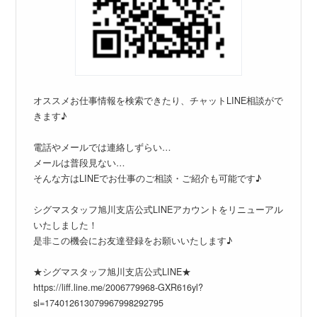
オススメお仕事情報を検索できたり、チャットLINE相談がで
きます♪
電話やメールでは連絡しずらい…
メールは普段見ない…
そんな方はLINEでお仕事のご相談・ご紹介も可能です♪
シグマスタッフ旭川支店公式LINEアカウントをリニューアル
いたしました！
是非この機会にお友達登録をお願いいたします♪
★シグマスタッフ旭川支店公式LINE★
https://liff.line.me/2006779968-GXR616yl?
sl=174012613079967998292795