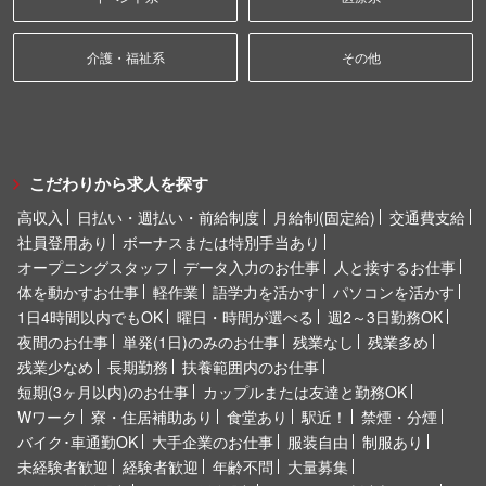
介護・福祉系
その他
こだわりから求人を探す
高収入
日払い・週払い・前給制度
月給制(固定給)
交通費支給
社員登用あり
ボーナスまたは特別手当あり
オープニングスタッフ
データ入力のお仕事
人と接するお仕事
体を動かすお仕事
軽作業
語学力を活かす
パソコンを活かす
1日4時間以内でもOK
曜日・時間が選べる
週2～3日勤務OK
夜間のお仕事
単発(1日)のみのお仕事
残業なし
残業多め
残業少なめ
長期勤務
扶養範囲内のお仕事
短期(3ヶ月以内)のお仕事
カップルまたは友達と勤務OK
Wワーク
寮・住居補助あり
食堂あり
駅近！
禁煙・分煙
バイク･車通勤OK
大手企業のお仕事
服装自由
制服あり
未経験者歓迎
経験者歓迎
年齢不問
大量募集