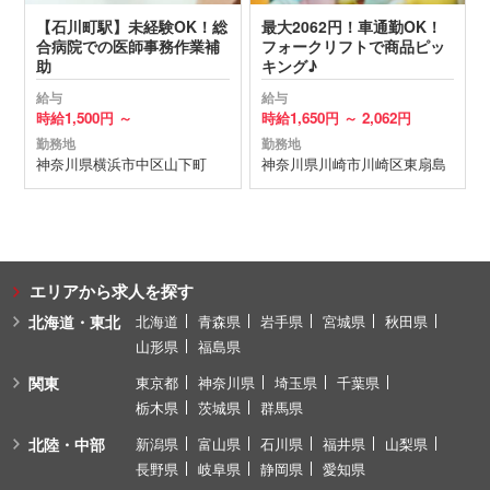
【石川町駅】未経験OK！総
最大2062円！車通勤OK！
合病院での医師事務作業補
フォークリフトで商品ピッ
助
キング♪
給与
給与
時給
1,500円 ～
時給
1,650円 ～
2,062円
勤務地
勤務地
神奈川県
横浜市中区
山下町
神奈川県
川崎市川崎区
東扇島
エリアから求人を探す
北海道・東北
北海道
青森県
岩手県
宮城県
秋田県
山形県
福島県
関東
東京都
神奈川県
埼玉県
千葉県
栃木県
茨城県
群馬県
北陸・中部
新潟県
富山県
石川県
福井県
山梨県
長野県
岐阜県
静岡県
愛知県