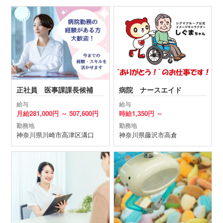
正社員 医事課課長候補
病院 ナースエイド
給与
給与
月給
281,000円 ～
507,600円
時給
1,350円 ～
勤務地
勤務地
神奈川県
川崎市高津区
溝口
神奈川県
藤沢市
高倉