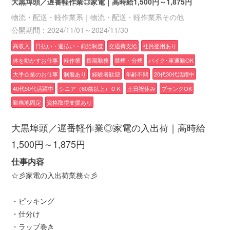
大黒埠頭／遅番軽作業◎家電｜高時給1,500円～1,875円
物流・配送・軽作業系｜物流・配送・軽作業系その他
公開期間：2024/11/01～2024/11/30
高収入
日払い・週払い・前給制度
交通費支給
社員登用あり
体を動かすお仕事
軽作業
長期勤務
禁煙・分煙
バイク･車通勤OK
大手企業のお仕事
制服あり
経験者歓迎
年齢不問
20代30代活躍中
40代50代活躍中
シニア（60歳以上）ＯＫ
土日祝休み
ブランクOK
勤務地固定
資格取得支援あり
大黒埠頭／遅番軽作業◎家電の入出荷｜高時給
1,500円～1,875円
仕事内容
☆彡家電の入出荷業務☆彡
・ピッキング
・仕分け
・ラップ巻き