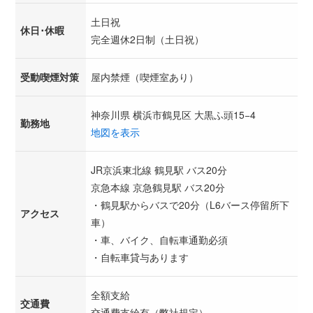
土日祝
休日･休暇
完全週休2日制（土日祝）
受動喫煙対策
屋内禁煙（喫煙室あり）
神奈川県 横浜市鶴見区 大黒ふ頭15−4
勤務地
地図を表示
JR京浜東北線 鶴見駅 バス20分
京急本線 京急鶴見駅 バス20分
・鶴見駅からバスで20分（L6バース停留所下
アクセス
車）
・車、バイク、自転車通勤必須
・自転車貸与あります
全額支給
交通費
交通費支給有（弊社規定）