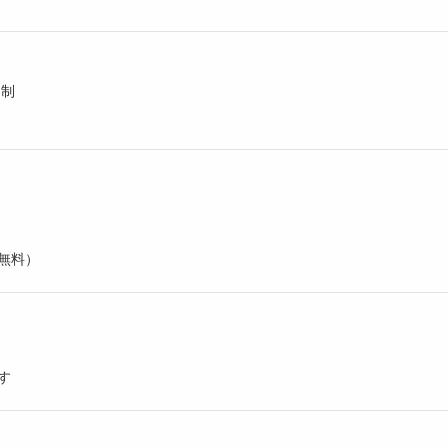
ト制
無料）
す