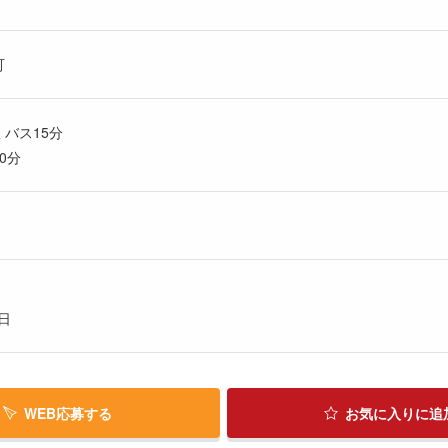
町
 バス15分
0分
日
WEB応募する
お気に入り
に追