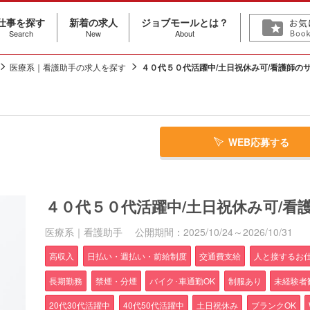
仕事を探す
新着の求人
ジョブモールとは？
Search
New
About
医療系｜看護助手の求人を探す
４０代５０代活躍中/土日祝休み可/看護師の
WEB応募する
４０代５０代活躍中/土日祝休み可/看
医療系｜看護助手
公開期間：2025/10/24～2026/10/31
高収入
日払い・週払い・前給制度
交通費支給
人と接するお
長期勤務
禁煙・分煙
バイク･車通勤OK
制服あり
未経験者
20代30代活躍中
40代50代活躍中
土日祝休み
ブランクOK