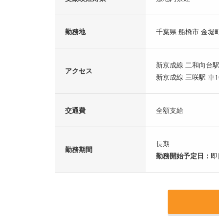
勤務地
千葉県 船橋市 金堀
新京成線 二和向台駅
アクセス
新京成線 三咲駅 車1
交通費
全額支給
長期
勤務期間
勤務開始予定日：
即