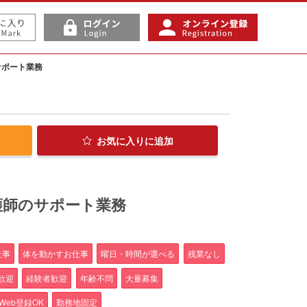
サポート業務
お気に入り
に追加
護師のサポート業務
仕事
体を動かすお仕事
曜日・時間が選べる
残業なし
歓迎
経験者歓迎
年齢不問
大量募集
Web登録OK
勤務地固定