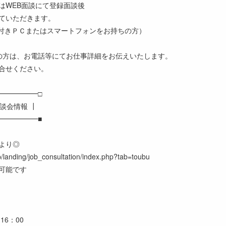
はWEB面談にて登録面談後
ていただきます。
ラ付きＰＣまたはスマートフォンをお持ちの方）
の方は、お電話等にてお仕事詳細をお伝えいたします。
合せください。
━━━━━━□
談会情報 ┃
━━━━━━■
Lより◎
jp/landing/job_consultation/index.php?tab=toubu
可能です
16：00