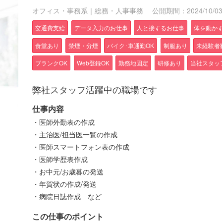
オフィス・事務系｜総務・人事事務
公開期間：2024/10/03～
交通費支給
データ入力のお仕事
人と接するお仕事
体を動か
食堂あり
禁煙・分煙
バイク･車通勤OK
制服あり
未経験者
ブランクOK
Web登録OK
勤務地固定
研修あり
当社スタッ
弊社スタッフ活躍中の職場です
仕事内容
・医師外勤表の作成
・主治医/担当医一覧の作成
・医師スマートフォン表の作成
・医師学歴表作成
・お中元/お歳暮の発送
・年賀状の作成/発送
・病院日誌作成 など
この仕事のポイント