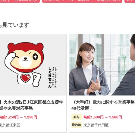
も見ています
】火木の週2日♪江東区都立支援学
《大手町》電力に関する営業事務
話や来客対応事務
40代活躍！
時給
1,250円 ～
1,250円
時給
1,600円 ～
1,500円
給与
東京都
江東区
東京都
千代田区
勤務地