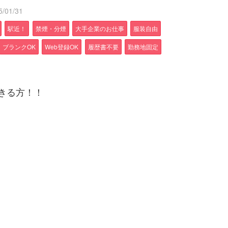
/01/31
駅近！
禁煙・分煙
大手企業のお仕事
服装自由
ブランクOK
Web登録OK
履歴書不要
勤務地固定
きる方！！