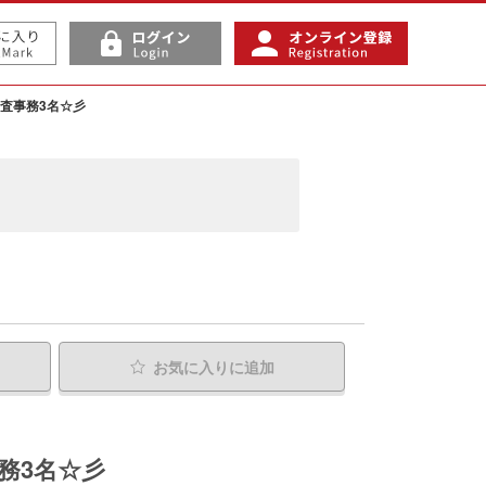
審査事務3名☆彡
お気に入り
に追加
務3名☆彡