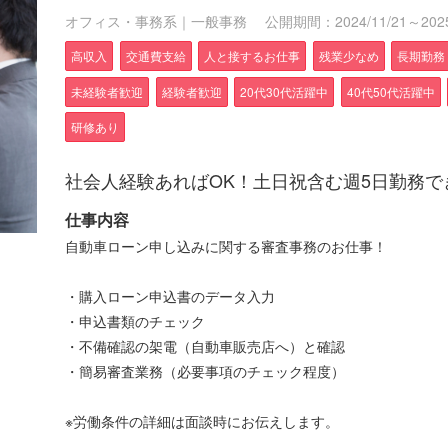
オフィス・事務系｜一般事務
公開期間：2024/11/21～2025
高収入
交通費支給
人と接するお仕事
残業少なめ
長期勤務
未経験者歓迎
経験者歓迎
20代30代活躍中
40代50代活躍中
研修あり
社会人経験あればOK！土日祝含む週5日勤務で
仕事内容
自動車ローン申し込みに関する審査事務のお仕事！
・購入ローン申込書のデータ入力
・申込書類のチェック
・不備確認の架電（自動車販売店へ）と確認
・簡易審査業務（必要事項のチェック程度）
※労働条件の詳細は面談時にお伝えします。