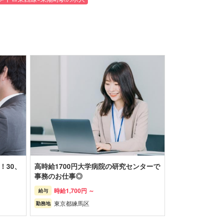
！30、
高時給1700円大学病院の研究センターで
事務のお仕事◎
時給
1,700円 ～
給与
東京都
練馬区
勤務地