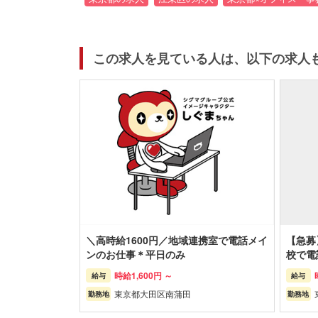
この求人を見ている人は、以下の求人
＼高時給1600円／地域連携室で電話メイ
【急募
ンのお仕事＊平日のみ
校で電
時給
1,600円 ～
給与
給与
東京都
大田区
南蒲田
勤務地
勤務地