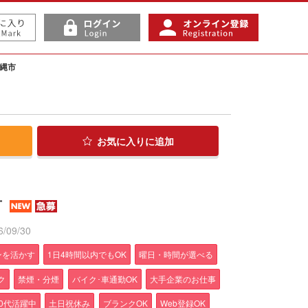
縄市
お気に入り
に追加
市
/09/30
ンを活かす
1日4時間以内でもOK
曜日・時間が選べる
ク
禁煙・分煙
バイク･車通勤OK
大手企業のお仕事
50代活躍中
土日祝休み
ブランクOK
Web登録OK