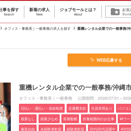
仕事を探す
新着の求人
ジョブモールとは？
Search
New
About
オフィス・事務系｜一般事務の求人を探す
重機レンタル企業での一般事務/沖
WEB応募する
重機レンタル企業での一般事務/沖縄
オフィス・事務系｜一般事務
公開期間：2026/07/31～2026
日払い・週払い・前給制度
交通費支給
社員登用あり
パソコ
残業なし
残業少なめ
長期勤務
扶養範囲内のお仕事
Wワー
服装自由
未経験者歓迎
経験者歓迎
20代30代活躍中
40代