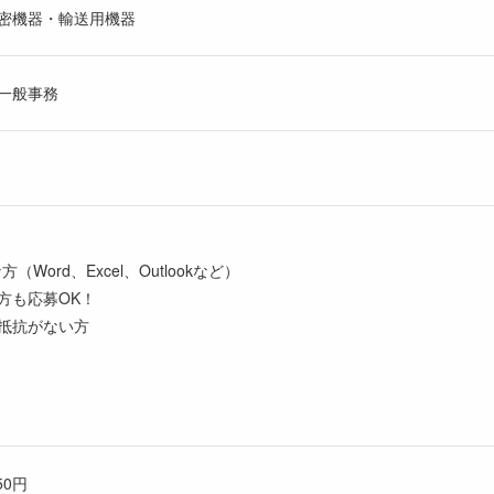
密機器・輸送用機器
一般事務
Word、Excel、Outlookなど）
方も応募OK！
抵抗がない方
50円