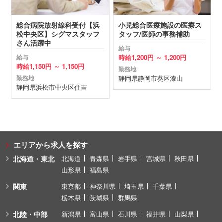
総合病院放射線科受付【浜
小児総合医療施設の医療ス
松中央区】シグマスタッフ
タッフ/医師の事務補助
さん活躍中
給与
時給
1,200円 ～
1,200円
給与
時給
1,150円 ～
1,150円
勤務地
静岡県
静岡市葵区
漆山
勤務地
静岡県
浜松市中央区
住吉
エリアから求人を探す
北海道・東北
北海道
青森県
岩手県
宮城県
秋田県
山形県
福島県
関東
東京都
神奈川県
埼玉県
千葉県
栃木県
茨城県
群馬県
北陸・中部
新潟県
富山県
石川県
福井県
山梨県