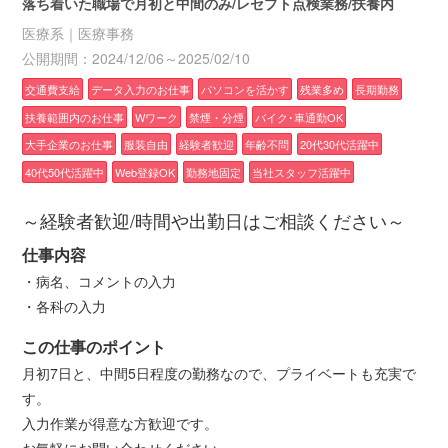
落ち着いた職場で月初と中間のみ/レセプト点検業務/扶養内
医療系｜医療事務
公開期間：2024/12/06～2025/02/10
交通費支給
データ入力のお仕事
パソコンを活かす
残業多め
長期勤務
扶養範囲内のお仕事
Wワーク
禁煙・分煙
バイク･車通勤OK
大手企業のお仕事
服装自由
経験者歓迎
年齢不問
20代30代活躍中
40代50代活躍中
Web登録OK
勤務地固定
当社スタッフ活躍中
～経験者歓迎/時間や出勤日はご相談ください～
仕事内容
・病名、コメントの入力
・各科の入力
この仕事のポイント
月初7日と、中間5日程度の勤務なので、プライベートも充実で
す。
入力作業が得意な方歓迎です。