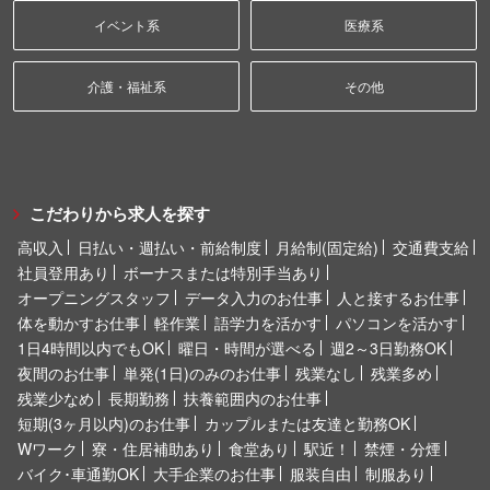
イベント系
医療系
介護・福祉系
その他
こだわりから求人を探す
高収入
日払い・週払い・前給制度
月給制(固定給)
交通費支給
社員登用あり
ボーナスまたは特別手当あり
オープニングスタッフ
データ入力のお仕事
人と接するお仕事
体を動かすお仕事
軽作業
語学力を活かす
パソコンを活かす
1日4時間以内でもOK
曜日・時間が選べる
週2～3日勤務OK
夜間のお仕事
単発(1日)のみのお仕事
残業なし
残業多め
残業少なめ
長期勤務
扶養範囲内のお仕事
短期(3ヶ月以内)のお仕事
カップルまたは友達と勤務OK
Wワーク
寮・住居補助あり
食堂あり
駅近！
禁煙・分煙
バイク･車通勤OK
大手企業のお仕事
服装自由
制服あり