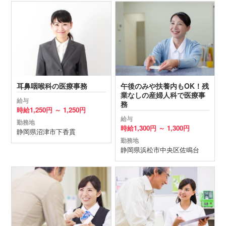
耳鼻咽喉科の医療事務
午後のみや扶養内もOK！残
業なしの産婦人科で医療事
給与
務
時給
1,250円 ～
1,250円
給与
勤務地
時給
1,300円 ～
1,300円
静岡県
沼津市
下香貫
勤務地
静岡県
浜松市中央区
佐鳴台