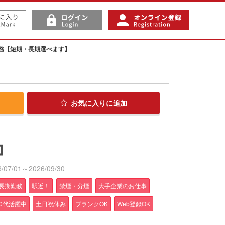
務【短期・長期選べます】
お気に入り
に追加
】
7/01～2026/09/30
長期勤務
駅近！
禁煙・分煙
大手企業のお仕事
50代活躍中
土日祝休み
ブランクOK
Web登録OK