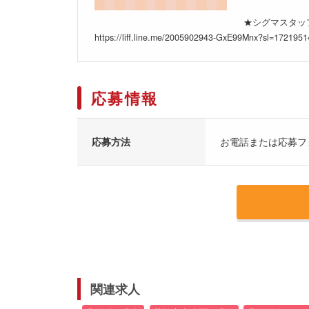
★シグマスタッフ
https://liff.line.me/2005902943-GxE99Mnx?sl=17219
応募情報
応募方法
お電話または応募フ
関連求人