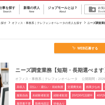
仕事を探す
新着の求人
ジョブモールとは？
Search
New
About
を探す
オフィス・事務系｜テレフォンオペレータの求人を探す
ニーズ調査業
WEB応募する
ニーズ調査業務【短期・長期選べます
オフィス・事務系｜テレフォンオペレータ
公開期間：2026/0
高収入
日払い・週払い・前給制度
交通費支給
残業少なめ
服装自由
未経験者歓迎
経験者歓迎
20代30代活躍中
40代
履歴書不要
勤務地固定
研修あり