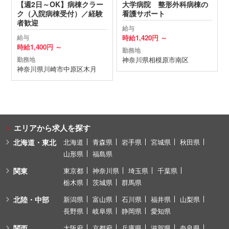
【週2日～OK】病棟クラー
大学病院 整形外科病棟の
ク（入院病棟受付）／経験
看護サポート
者歓迎
給与
時給
1,420円 ～
給与
時給
1,400円 ～
勤務地
神奈川県
相模原市南区
勤務地
神奈川県
川崎市中原区
木月
エリアから求人を探す
北海道・東北
北海道
青森県
岩手県
宮城県
秋田県
山形県
福島県
関東
東京都
神奈川県
埼玉県
千葉県
栃木県
茨城県
群馬県
北陸・中部
新潟県
富山県
石川県
福井県
山梨県
長野県
岐阜県
静岡県
愛知県
関西
大阪府
京都府
兵庫県
滋賀県
奈良県