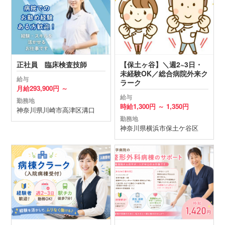
正社員 臨床検査技師
【保土ヶ谷】＼週2~3日・
未経験OK／総合病院外来ク
給与
ラーク
月給
293,900円 ～
給与
勤務地
時給
1,300円 ～
1,350円
神奈川県
川崎市高津区
溝口
勤務地
神奈川県
横浜市保土ケ谷区