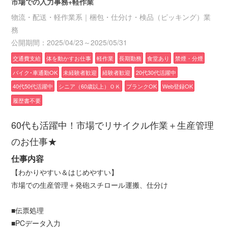
市場での入力事務+軽作業
物流・配送・軽作業系｜梱包・仕分け・検品（ピッキング）業
務
公開期間：2025/04/23～2025/05/31
交通費支給
体を動かすお仕事
軽作業
長期勤務
食堂あり
禁煙・分煙
バイク･車通勤OK
未経験者歓迎
経験者歓迎
20代30代活躍中
40代50代活躍中
シニア（60歳以上）ＯＫ
ブランクOK
Web登録OK
履歴書不要
60代も活躍中！市場でリサイクル作業＋生産管理
のお仕事★
仕事内容
【わかりやすい＆はじめやすい】
市場での生産管理＋発砲スチロール運搬、仕分け
■伝票処理
■PCデータ入力