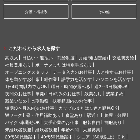
介護・福祉系
その他
こだわりから求人を探す
高収入
日払い・週払い・前給制度
月給制(固定給)
交通費支給
社員登用あり
ボーナスまたは特別手当あり
オープニングスタッフ
データ入力のお仕事
人と接するお仕事
体を動かすお仕事
軽作業
語学力を活かす
パソコンを活かす
1日4時間以内でもOK
曜日・時間が選べる
週2～3日勤務OK
夜間のお仕事
単発(1日)のみのお仕事
残業なし
残業多め
残業少なめ
長期勤務
扶養範囲内のお仕事
短期(3ヶ月以内)のお仕事
カップルまたは友達と勤務OK
Wワーク
寮・住居補助あり
食堂あり
駅近！
禁煙・分煙
バイク･車通勤OK
大手企業のお仕事
服装自由
制服あり
未経験者歓迎
経験者歓迎
年齢不問
大量募集
20代30代活躍中
40代50代活躍中
シニア（60歳以上）ＯＫ