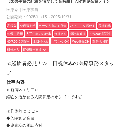
【医療事務の経験を活かして高時給】入院算定業務メイン
医療系｜医療事務
公開期間：2025/11/15～2025/12/31
高収入
交通費支給
データ入力のお仕事
パソコンを活かす
長期勤務
禁煙・分煙
大手企業のお仕事
制服あり
経験者歓迎
20代30代活躍中
40代50代活躍中
土日祝休み
ブランクOK
Web登録OK
勤務地固定
研修あり
資格取得支援あり
≪経験者必見！≫土日祝休みの医療事務スタッ
フ！
仕事内容
≪新宿区エリア≫
経験を活かせる入院算定のオシゴトです◎
≪具体的には…≫
◆入院算定業務
◆患者様の電話応対