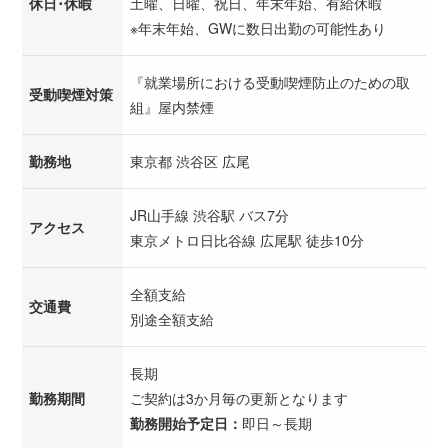
休日･休暇
土曜、日曜、祝日、年末年始、有給休暇
※年末年始、GWに数日出勤の可能性あり
『就業場所における受動喫煙防止のための取
受動喫煙対策
組』屋内禁煙
勤務地
東京都 渋谷区 広尾
JR山手線 渋谷駅 バス7分
アクセス
東京メトロ日比谷線 広尾駅 徒歩10分
全額支給
交通費
別途全額支給
長期
勤務期間
ご契約は3か月毎の更新となります
勤務開始予定日：
即日～長期