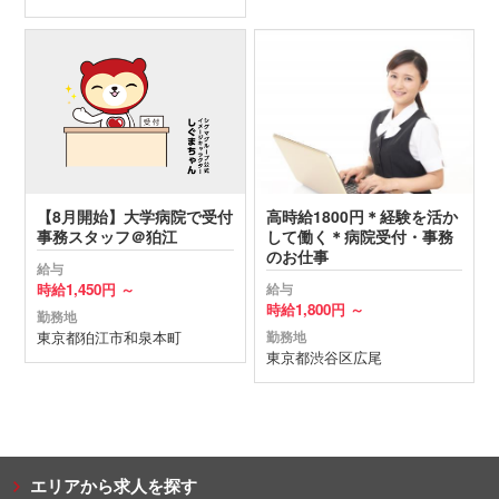
【8月開始】大学病院で受付
高時給1800円＊経験を活か
事務スタッフ＠狛江
して働く＊病院受付・事務
のお仕事
給与
時給
1,450円 ～
給与
時給
1,800円 ～
勤務地
東京都
狛江市
和泉本町
勤務地
東京都
渋谷区
広尾
エリアから求人を探す