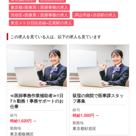
東京都×医療系｜医療事務の求人
渋谷区×医療系｜医療事務の求人
JR山手線×渋谷駅の求人
東京メトロ日比谷線×広尾駅の求人
この求人を見ている人は、以下の求人も見ています
≪医師事務作業補助者≫1日
荻窪の病院で医事課スタッ
7ｈ勤務！事務サポートのお
フ募集
仕事
給与
時給
1,500円 ～
給与
時給
1,620円 ～
勤務地
東京都
杉並区
勤務地
東京都
板橋区