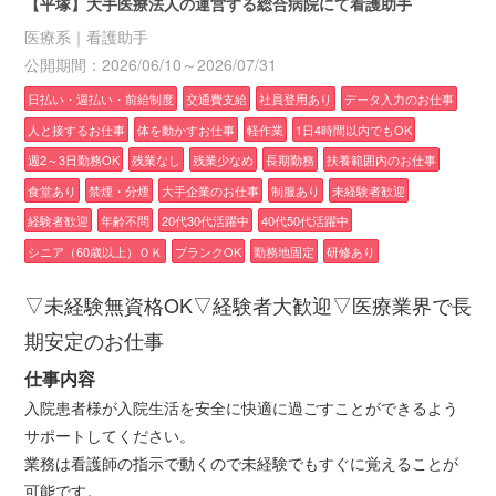
【平塚】大手医療法人の運営する総合病院にて看護助手
医療系｜看護助手
公開期間：2026/06/10～2026/07/31
日払い・週払い・前給制度
交通費支給
社員登用あり
データ入力のお仕事
人と接するお仕事
体を動かすお仕事
軽作業
1日4時間以内でもOK
週2～3日勤務OK
残業なし
残業少なめ
長期勤務
扶養範囲内のお仕事
食堂あり
禁煙・分煙
大手企業のお仕事
制服あり
未経験者歓迎
経験者歓迎
年齢不問
20代30代活躍中
40代50代活躍中
シニア（60歳以上）ＯＫ
ブランクOK
勤務地固定
研修あり
▽未経験無資格OK▽経験者大歓迎▽医療業界で長
期安定のお仕事
仕事内容
入院患者様が入院生活を安全に快適に過ごすことができるよう
サポートしてください。
業務は看護師の指示で動くので未経験でもすぐに覚えることが
可能です。