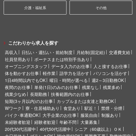
介護・福祉系
その他
こだわりから求人を探す
高収入
日払い・週払い・前給制度
月給制(固定給)
交通費支給
社員登用あり
ボーナスまたは特別手当あり
オープニングスタッフ
データ入力のお仕事
人と接するお仕事
体を動かすお仕事
軽作業
語学力を活かす
パソコンを活かす
1日4時間以内でもOK
曜日・時間が選べる
週2～3日勤務OK
夜間のお仕事
単発(1日)のみのお仕事
残業なし
残業多め
残業少なめ
長期勤務
扶養範囲内のお仕事
短期(3ヶ月以内)のお仕事
カップルまたは友達と勤務OK
Wワーク
寮・住居補助あり
食堂あり
駅近！
禁煙・分煙
バイク･車通勤OK
大手企業のお仕事
服装自由
制服あり
未経験者歓迎
経験者歓迎
年齢不問
大量募集
20代30代活躍中
40代50代活躍中
シニア（60歳以上）ＯＫ
土日祝休み
ブランクOK
Web登録OK
履歴書不要
勤務地固定