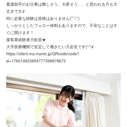
看護助手のお仕事は難しそう、大変そう、、と思われる方も大
丈夫です♪
特に必要な経験は資格はありません(*'▽')
しっかりとしたフォロー体制もありますので、不安なことはす
ぐに聞けます！
接客業経験者大歓迎★
大手医療機関で安定して働きたい方必見です(^^♪
https://client.ma.myrec.jp/QRcode/code?
sl=176014923854777396878672