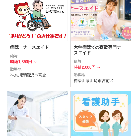
病院 ナースエイド
大学病院での夜勤専門ナー
スエイド
給与
時給
1,350円 ～
給与
時給
2,000円 ～
勤務地
神奈川県
藤沢市
高倉
勤務地
神奈川県
川崎市宮前区