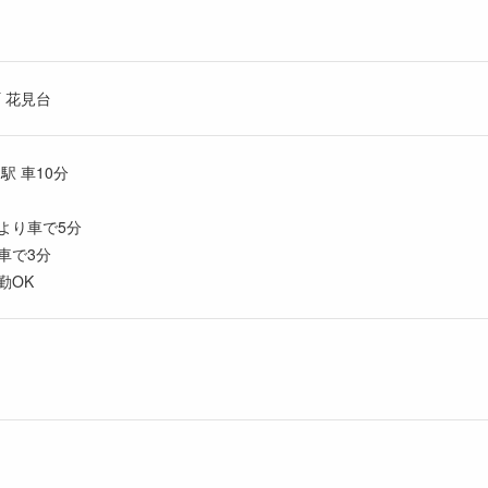
 花見台
駅 車10分
より車で5分
車で3分
勤OK