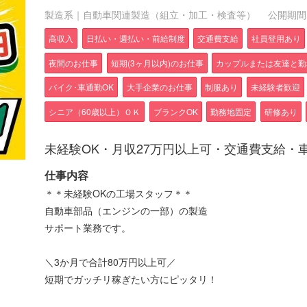
製造系｜自動車関連製造（組立・加工・検査等）
公開期間：2
高収入
日払い・週払い・前給制度
交通費支給
社員登用あり
夜間のお仕事
短期(3ヶ月以内)のお仕事
カップルまたは友達と勤
バイク･車通勤OK
大手企業のお仕事
制服あり
未経験者歓迎
シニア（60歳以上）ＯＫ
ブランクOK
勤務地固定
研修あり
未経験OK・月収27万円以上可・交通費支給・
仕事内容
＊＊未経験OKの工場スタッフ＊＊
自動車部品（エンジンの一部）の製造
サポート業務です。
＼3か月で合計80万円以上可／
短期でガッチリ稼ぎたい方にピッタリ！