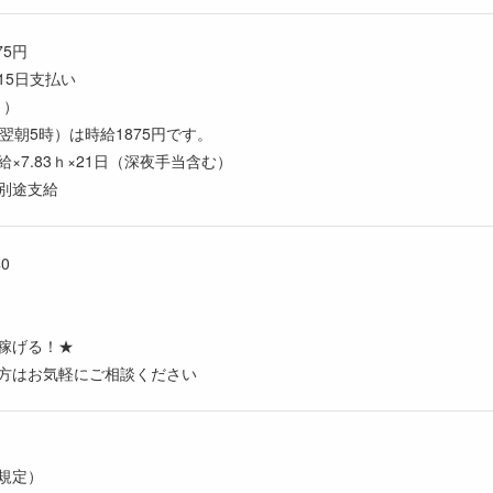
75円
15日支払い
り）
翌朝5時）は時給1875円です。
時給×7.83ｈ×21日（深夜手当含む）
別途支給
0
稼げる！★
方はお気軽にご相談ください
規定）