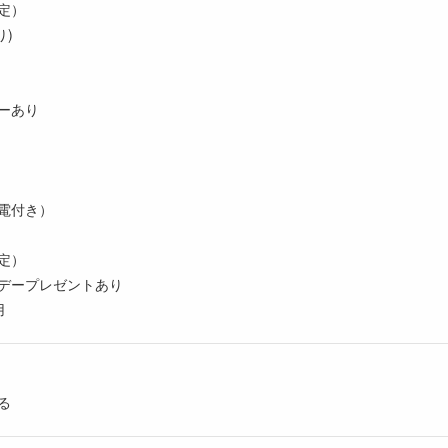
定）
り)
ーあり
電付き）
定）
デープレゼントあり
用
る