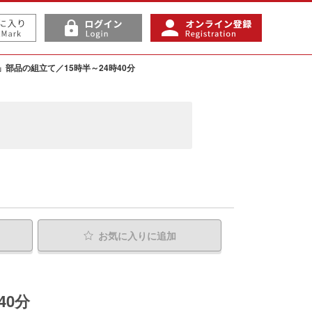
」部品の組立て／15時半～24時40分
お気に入り
に追加
40分