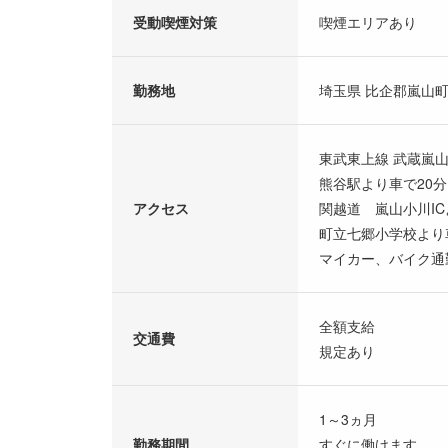
受動喫煙対策
喫煙エリアあり
勤務地
埼玉県 比企郡嵐山町
東武東上線 武蔵嵐山
熊谷駅より車で20分
アクセス
関越道 嵐山小川IC
町立七郷小学校より
マイカー、バイク通
全額支給
交通費
規定あり
1～3ヵ月
勤務期間
すぐに働けます。