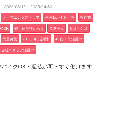
025/03/12～2025/04/30
オープニングスタッフ
体を動かすお仕事
軽作業
務OK
寮・住居補助あり
食堂あり
禁煙・分煙
大量募集
20代30代活躍中
40代50代活躍中
当社スタッフ活躍中
車バイクOK・週払い可・すぐ働けます