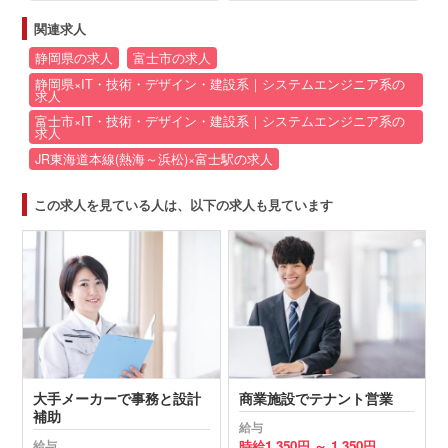
関連求人
静岡県の求人
富士市の求人
静岡県×IT・技術・デザイン・建設系｜システムエンジニア系の
求人
富士市×IT・技術・デザイン・建設系｜システムエンジニア系の
求人
JR東海道本線(熱海～浜松)×富士駅の求人
この求人を見ている人は、以下の求人も見ています
大手メーカーで事務と設計
商業施設でテナント営業
補助
給与
時給
1,350円 ～
1,350円
給与