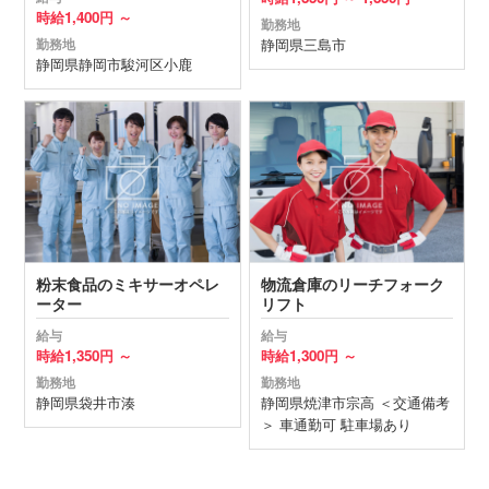
時給
1,400円 ～
勤務地
静岡県
三島市
勤務地
静岡県
静岡市駿河区
小鹿
粉末食品のミキサーオペレ
物流倉庫のリーチフォーク
ーター
リフト
給与
給与
時給
1,350円 ～
時給
1,300円 ～
勤務地
勤務地
静岡県
袋井市
湊
静岡県
焼津市
宗高 ＜交通備考
＞ 車通勤可 駐車場あり