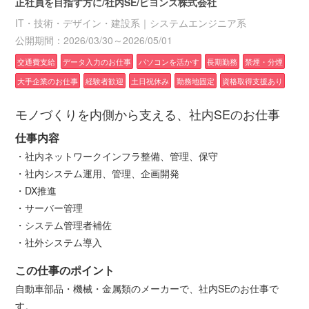
正社員を目指す方に/社内SE/ビヨンズ株式会社
IT・技術・デザイン・建設系｜システムエンジニア系
公開期間：2026/03/30～2026/05/01
交通費支給
データ入力のお仕事
パソコンを活かす
長期勤務
禁煙・分煙
大手企業のお仕事
経験者歓迎
土日祝休み
勤務地固定
資格取得支援あり
モノづくりを内側から支える、社内SEのお仕事
仕事内容
・社内ネットワークインフラ整備、管理、保守
・社内システム運用、管理、企画開発
・DX推進
・サーバー管理
・システム管理者補佐
・社外システム導入
この仕事のポイント
自動車部品・機械・金属類のメーカーで、社内SEのお仕事で
す。