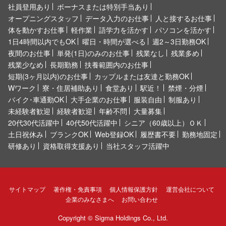
社員登用あり
ボーナスまたは特別手当あり
オープニングスタッフ
データ入力のお仕事
人と接するお仕事
体を動かすお仕事
軽作業
語学力を活かす
パソコンを活かす
1日4時間以内でもOK
曜日・時間が選べる
週2～3日勤務OK
夜間のお仕事
単発(1日)のみのお仕事
残業なし
残業多め
残業少なめ
長期勤務
扶養範囲内のお仕事
短期(3ヶ月以内)のお仕事
カップルまたは友達と勤務OK
Wワーク
寮・住居補助あり
食堂あり
駅近！
禁煙・分煙
バイク･車通勤OK
大手企業のお仕事
服装自由
制服あり
未経験者歓迎
経験者歓迎
年齢不問
大量募集
20代30代活躍中
40代50代活躍中
シニア（60歳以上）ＯＫ
土日祝休み
ブランクOK
Web登録OK
履歴書不要
勤務地固定
研修あり
資格取得支援あり
当社スタッフ活躍中
サイトマップ
著作権・免責事項
個人情報保護方針
運営会社について
企業のみなさまへ
お問い合わせ
Copyright ©
Sigma Holdings Co., Ltd.