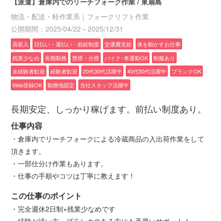
【派遣】倉庫内でのリーチフォーク作業 / 東扇島
物流・配送・軽作業系｜フォークリフト作業
公開期間：2025/04/22～2025/12/31
高収入
日払い・週払い・前給制度
交通費支給
体を動かすお仕事
残業少なめ
長期勤務
禁煙・分煙
バイク･車通勤OK
制服あり
未経験者歓迎
経験者歓迎
20代30代活躍中
40代50代活躍中
ブランクOK
Web登録OK
勤務地固定
当社スタッフ活躍中
長期安定、しっかり稼げます。前払い制度あり。
仕事内容
・倉庫内でリーチフォークによる冷蔵商品の入出荷作業をして
頂きます。
・一部仕分け作業もあります。
・仕事の手順やコツは丁寧に教えます！
この仕事のポイント
・完全週休2日制×残業少なめです