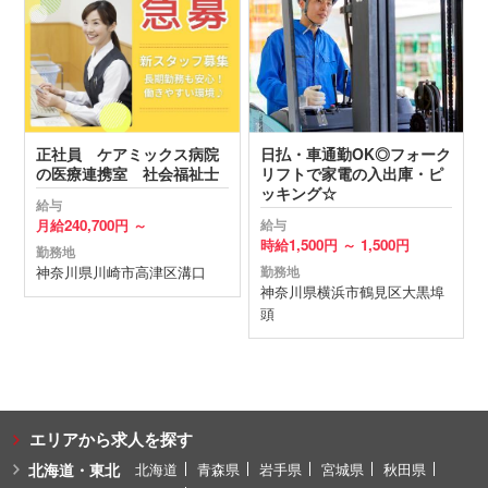
正社員 ケアミックス病院
日払・車通勤OK◎フォーク
の医療連携室 社会福祉士
リフトで家電の入出庫・ピ
ッキング☆
給与
月給
240,700円 ～
給与
時給
1,500円 ～
1,500円
勤務地
神奈川県
川崎市高津区
溝口
勤務地
神奈川県
横浜市鶴見区
大黒埠
頭
エリアから求人を探す
北海道・東北
北海道
青森県
岩手県
宮城県
秋田県