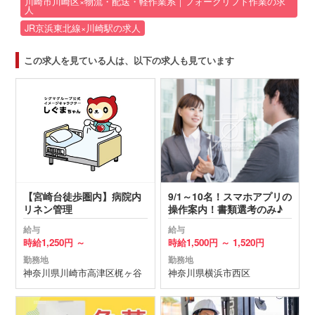
川崎市川崎区×物流・配送・軽作業系｜フォークリフト作業の求
人
JR京浜東北線×川崎駅の求人
この求人を見ている人は、以下の求人も見ています
【宮崎台徒歩圏内】病院内
9/1～10名！スマホアプリの
リネン管理
操作案内！書類選考のみ♪
給与
給与
時給
1,250円 ～
時給
1,500円 ～
1,520円
勤務地
勤務地
神奈川県
川崎市高津区
梶ヶ谷
神奈川県
横浜市西区