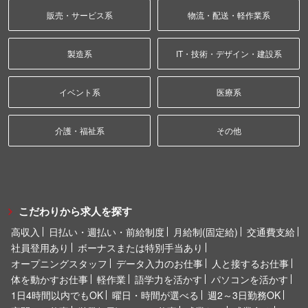
販売・サービス系
物流・配送・軽作業系
製造系
IT・技術・デザイン・建設系
イベント系
医療系
介護・福祉系
その他
こだわりから求人を探す
高収入
日払い・週払い・前給制度
月給制(固定給)
交通費支給
社員登用あり
ボーナスまたは特別手当あり
オープニングスタッフ
データ入力のお仕事
人と接するお仕事
体を動かすお仕事
軽作業
語学力を活かす
パソコンを活かす
1日4時間以内でもOK
曜日・時間が選べる
週2～3日勤務OK