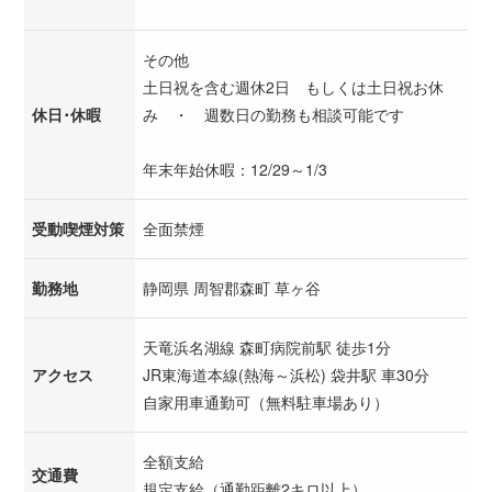
その他
土日祝を含む週休2日 もしくは土日祝お休
休日･休暇
み ・ 週数日の勤務も相談可能です
年末年始休暇：12/29～1/3
受動喫煙対策
全面禁煙
勤務地
静岡県 周智郡森町 草ヶ谷
天竜浜名湖線 森町病院前駅 徒歩1分
アクセス
JR東海道本線(熱海～浜松) 袋井駅 車30分
自家用車通勤可（無料駐車場あり）
全額支給
交通費
規定支給（通勤距離2キロ以上）