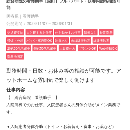
総合病院の看護助手【森町】フル・パート・扶養内勤務相談可
能
医療系｜看護助手
公開期間：2024/11/07～2026/01/31
交通費支給
人と接するお仕事
体を動かすお仕事
残業なし
長期勤務
禁煙・分煙
バイク･車通勤OK
制服あり
未経験者歓迎
経験者歓迎
20代30代活躍中
40代50代活躍中
土日祝休み
ブランクOK
Web登録OK
勤務地固定
勤務時間・日数・お休み等の相談が可能です。ア
ットホームな雰囲気で楽しく働けます
仕事内容
【 総合病院 看護助手 】
入院病棟でのお仕事。入院患者さんの身体介助がメイン業務で
す。
▼入院患者身体介助（トイレ・お着替え・食事・お薬など）