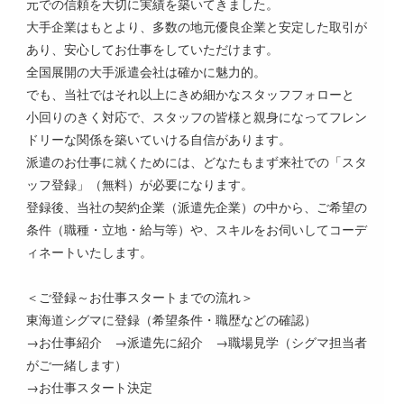
元での信頼を大切に実績を築いてきました。
大手企業はもとより、多数の地元優良企業と安定した取引が
あり、安心してお仕事をしていただけます。
全国展開の大手派遣会社は確かに魅力的。
でも、当社ではそれ以上にきめ細かなスタッフフォローと
小回りのきく対応で、スタッフの皆様と親身になってフレン
ドリーな関係を築いていける自信があります。
派遣のお仕事に就くためには、どなたもまず来社での「スタ
ッフ登録」（無料）が必要になります。
登録後、当社の契約企業（派遣先企業）の中から、ご希望の
条件（職種・立地・給与等）や、スキルをお伺いしてコーデ
ィネートいたします。
＜ご登録～お仕事スタートまでの流れ＞
東海道シグマに登録（希望条件・職歴などの確認）
→お仕事紹介 →派遣先に紹介 →職場見学（シグマ担当者
がご一緒します）
→お仕事スタート決定