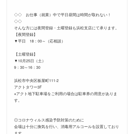
◇◇ お仕事（就業）中で平日昼間は時間が取れない！
◇◇
そんな方には夜間登録・土曜登録も浜松支店にて承ります。
【夜間登録】
▼平日 18：00～（応相談）
【土曜登録】
▼10月25日（土）
9：30～16：30
浜松市中央区板屋町111-2
アクトタワー3F
※アクト地下駐車場をご利用の場合は駐車券の用意がありま
す。
◎コロナウィルス感染予防対策のために
会場は十分に換気を行い、消毒用アルコールを設置しており
ます。