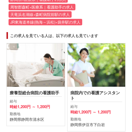
周智郡森町×医療系｜看護助手の求人
天竜浜名湖線×森町病院前駅の求人
JR東海道本線(熱海～浜松)×袋井駅の求人
この求人を見ている人は、以下の求人も見ています
療養型総合病院の看護助手
病院内での看護アシスタン
ト
給与
時給
1,200円 ～
1,200円
給与
時給
1,200円 ～
1,200円
勤務地
静岡県
静岡市清水区
勤務地
静岡県
伊豆市
下白岩