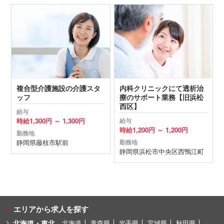
複合型介護施設の介護スタ
内科クリニックにて透析治
ッフ
療のサポート業務【旧浜松
西区】
給与
時給
1,300円 ～
1,300円
給与
時給
1,200円 ～
1,200円
勤務地
静岡県
藤枝市
駅前
勤務地
静岡県
浜松市中央区
西鴨江町
エリアから求人を探す
北海道・東北
北海道
青森県
岩手県
宮城県
秋田県