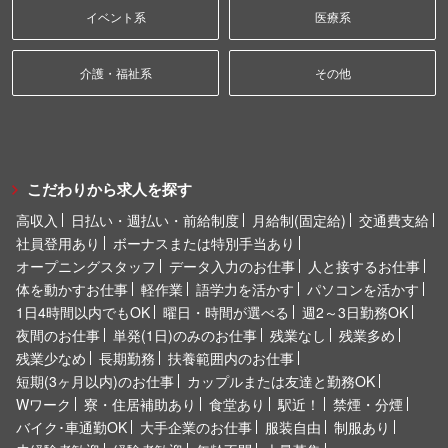
イベント系
医療系
介護・福祉系
その他
こだわりから求人を探す
高収入
日払い・週払い・前給制度
月給制(固定給)
交通費支給
社員登用あり
ボーナスまたは特別手当あり
オープニングスタッフ
データ入力のお仕事
人と接するお仕事
体を動かすお仕事
軽作業
語学力を活かす
パソコンを活かす
1日4時間以内でもOK
曜日・時間が選べる
週2～3日勤務OK
夜間のお仕事
単発(1日)のみのお仕事
残業なし
残業多め
残業少なめ
長期勤務
扶養範囲内のお仕事
短期(3ヶ月以内)のお仕事
カップルまたは友達と勤務OK
Wワーク
寮・住居補助あり
食堂あり
駅近！
禁煙・分煙
バイク･車通勤OK
大手企業のお仕事
服装自由
制服あり