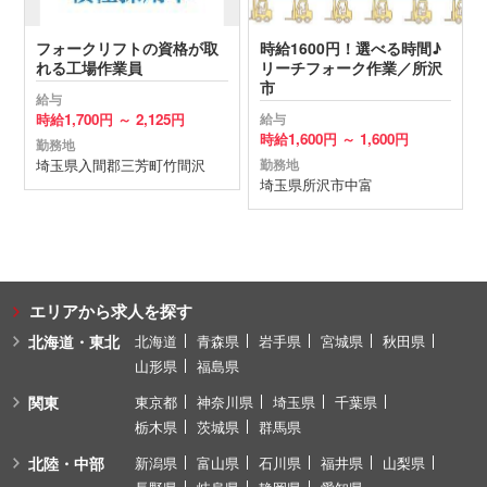
フォークリフトの資格が取
時給1600円！選べる時間♪
れる工場作業員
リーチフォーク作業／所沢
市
給与
時給
1,700円 ～
2,125円
給与
時給
1,600円 ～
1,600円
勤務地
埼玉県
入間郡三芳町
竹間沢
勤務地
埼玉県
所沢市
中富
エリアから求人を探す
北海道・東北
北海道
青森県
岩手県
宮城県
秋田県
山形県
福島県
関東
東京都
神奈川県
埼玉県
千葉県
栃木県
茨城県
群馬県
北陸・中部
新潟県
富山県
石川県
福井県
山梨県