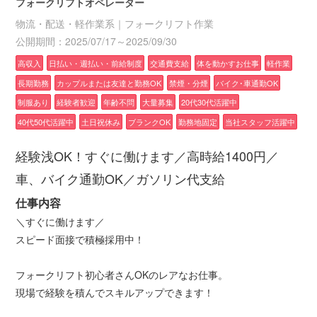
フォークリフトオペレーター
物流・配送・軽作業系｜フォークリフト作業
公開期間：2025/07/17～2025/09/30
高収入
日払い・週払い・前給制度
交通費支給
体を動かすお仕事
軽作業
長期勤務
カップルまたは友達と勤務OK
禁煙・分煙
バイク･車通勤OK
制服あり
経験者歓迎
年齢不問
大量募集
20代30代活躍中
40代50代活躍中
土日祝休み
ブランクOK
勤務地固定
当社スタッフ活躍中
経験浅OK！すぐに働けます／高時給1400円／
車、バイク通勤OK／ガソリン代支給
仕事内容
＼すぐに働けます／
スピード面接で積極採用中！
フォークリフト初心者さんOKのレアなお仕事。
現場で経験を積んでスキルアップできます！