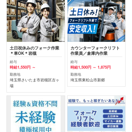
土日祝休みのフォーク作業
カウンターフォークリフト
＊車OK＊岩槻
作業員／倉庫内作業
給与
給与
時給
1,550円 ～
時給
1,500円 ～
1,875円
勤務地
勤務地
埼玉県
さいたま市岩槻区
古ヶ
埼玉県
東松山市
新郷
場