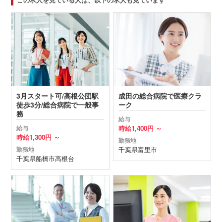
3月スタート可/高根公団駅
成田の総合病院で医療クラ
徒歩3分/総合病院で一般事
ーク
務
給与
時給
1,400円 ～
給与
時給
1,300円 ～
勤務地
千葉県
富里市
勤務地
千葉県
船橋市
高根台