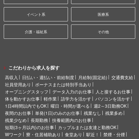
イベント系
医療系
介護・福祉系
その他
こだわりから求人を探す
高収入
日払い・週払い・前給制度
月給制(固定給)
交通費支給
社員登用あり
ボーナスまたは特別手当あり
オープニングスタッフ
データ入力のお仕事
人と接するお仕事
体を動かすお仕事
軽作業
語学力を活かす
パソコンを活かす
1日4時間以内でもOK
曜日・時間が選べる
週2～3日勤務OK
夜間のお仕事
単発(1日)のみのお仕事
残業なし
残業多め
残業少なめ
長期勤務
扶養範囲内のお仕事
短期(3ヶ月以内)のお仕事
カップルまたは友達と勤務OK
Wワーク
寮・住居補助あり
食堂あり
駅近！
禁煙・分煙