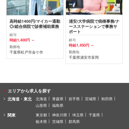
高時給1400円/マイカー通勤
浦安/大学病院で病棟事務/ナ
◎/総合病院で診察補助業務
ースステーションで事務サ
ポート
給与
時給
1,400円 ～
給与
時給
1,450円 ～
勤務地
千葉県
松戸市
金ケ作
勤務地
千葉県
浦安市
富岡
エリアから求人を探す
北海道・東北
北海道
青森県
岩手県
宮城県
秋田県
山形県
福島県
関東
東京都
神奈川県
埼玉県
千葉県
栃木県
茨城県
群馬県