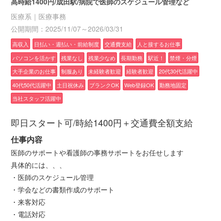
高時給1400円/成田駅/病院で医師のスケジュール管理など
医療系｜医療事務
公開期間：2025/11/07～2026/03/31
高収入
日払い・週払い・前給制度
交通費支給
人と接するお仕事
パソコンを活かす
残業なし
残業少なめ
長期勤務
駅近！
禁煙・分煙
大手企業のお仕事
制服あり
未経験者歓迎
経験者歓迎
20代30代活躍中
40代50代活躍中
土日祝休み
ブランクOK
Web登録OK
勤務地固定
当社スタッフ活躍中
即日スタート可/時給1400円＋交通費全額支給
仕事内容
医師のサポートや看護師の事務サポートをお任せします
具体的には、、、
・医師のスケジュール管理
・学会などの書類作成のサポート
・来客対応
・電話対応