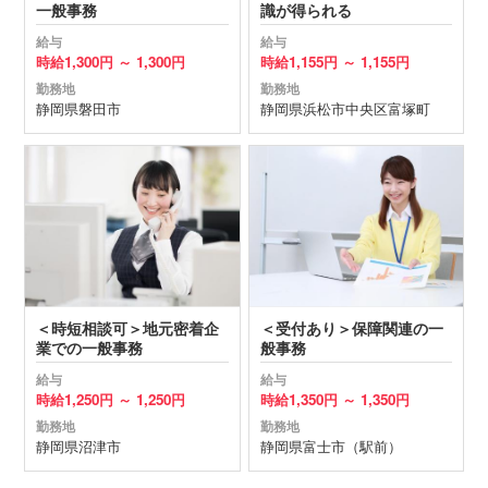
一般事務
識が得られる
給与
給与
時給
1,300円 ～
1,300円
時給
1,155円 ～
1,155円
勤務地
勤務地
静岡県
磐田市
静岡県
浜松市中央区
富塚町
＜時短相談可＞地元密着企
＜受付あり＞保障関連の一
業での一般事務
般事務
給与
給与
時給
1,250円 ～
1,250円
時給
1,350円 ～
1,350円
勤務地
勤務地
静岡県
沼津市
静岡県
富士市
（駅前）