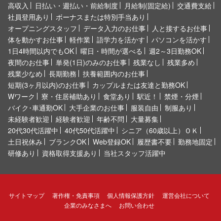
高収入
日払い・週払い・前給制度
月給制(固定給)
交通費支給
社員登用あり
ボーナスまたは特別手当あり
オープニングスタッフ
データ入力のお仕事
人と接するお仕事
体を動かすお仕事
軽作業
語学力を活かす
パソコンを活かす
1日4時間以内でもOK
曜日・時間が選べる
週2～3日勤務OK
夜間のお仕事
単発(1日)のみのお仕事
残業なし
残業多め
残業少なめ
長期勤務
扶養範囲内のお仕事
短期(3ヶ月以内)のお仕事
カップルまたは友達と勤務OK
Wワーク
寮・住居補助あり
食堂あり
駅近！
禁煙・分煙
バイク･車通勤OK
大手企業のお仕事
服装自由
制服あり
未経験者歓迎
経験者歓迎
年齢不問
大量募集
20代30代活躍中
40代50代活躍中
シニア（60歳以上）ＯＫ
土日祝休み
ブランクOK
Web登録OK
履歴書不要
勤務地固定
研修あり
資格取得支援あり
当社スタッフ活躍中
サイトマップ
著作権・免責事項
個人情報保護方針
運営会社について
企業のみなさまへ
お問い合わせ