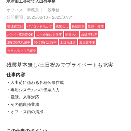
水産加工会社で入出荷事務
オフィス・事務系｜一般事務
公開期間：2025/02/13～2025/07/31
交通費支給
パソコンを活かす
残業なし
長期勤務
禁煙・分煙
バイク･車通勤OK
大手企業のお仕事
制服あり
経験者歓迎
20代30代活躍中
40代50代活躍中
土日祝休み
履歴書不要
当社スタッフ活躍中
残業基本無し/土日祝みでプライベートも充実
仕事内容
・入出荷に係わる各種伝票作成
・専用システムへの伝票入力
・電話、来客対応
・その他庶務業務
・オフィス内の清掃
この仕事のポイント