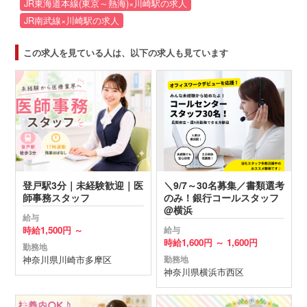
JR東海道本線(東京～熱海)×川崎駅の求人
JR南武線×川崎駅の求人
この求人を見ている人は、以下の求人も見ています
登戸駅3分｜未経験歓迎｜医
＼9/7～30名募集／書類選考
師事務スタッフ
のみ！銀行コールスタッフ
@横浜
給与
時給
1,500円 ～
給与
時給
1,600円 ～
1,600円
勤務地
神奈川県
川崎市多摩区
勤務地
神奈川県
横浜市西区