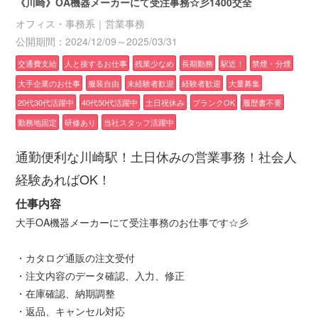
《川崎》OA機器メーカーにて受注事務☆彡1400交全
オフィス・事務系｜営業事務
公開期間：2024/12/09～2025/03/31
交通費支給
人と接するお仕事
残業少なめ
長期勤務
駅近！
禁煙・分煙
大手企業のお仕事
服装自由
未経験者歓迎
経験者歓迎
大量募集
20代30代活躍中
40代50代活躍中
土日祝休み
ブランクOK
履歴書不要
勤務地固定
研修あり
当社スタッフ活躍中
通勤便利な川崎駅！土日休みの営業事務！社会人
経験あればOK！
仕事内容
大手OA機器メーカーにて受注事務のお仕事です☆彡
・カタログ通販の注文受付
・注文内容のデータ確認、入力、修正
・在庫確認、納期調整
・返品、キャンセル対応