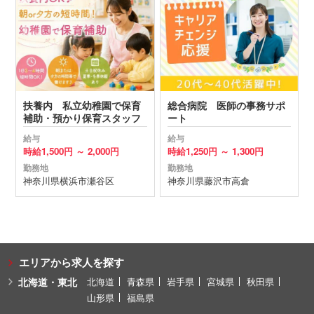
扶養内 私立幼稚園で保育
総合病院 医師の事務サポ
補助・預かり保育スタッフ
ート
給与
給与
時給
1,500円 ～
2,000円
時給
1,250円 ～
1,300円
勤務地
勤務地
神奈川県
横浜市瀬谷区
神奈川県
藤沢市
高倉
エリアから求人を探す
北海道・東北
北海道
青森県
岩手県
宮城県
秋田県
山形県
福島県