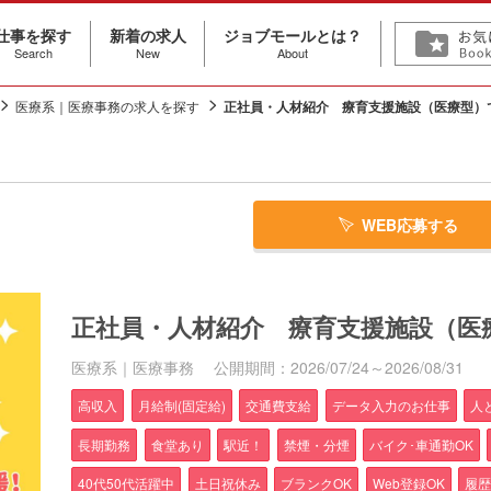
仕事を探す
新着の求人
ジョブモールとは？
Search
New
About
医療系｜医療事務の求人を探す
正社員・人材紹介 療育支援施設（医療型）
WEB応募する
正社員・人材紹介 療育支援施設（医
医療系｜医療事務
公開期間：2026/07/24～2026/08/31
高収入
月給制(固定給)
交通費支給
データ入力のお仕事
人
長期勤務
食堂あり
駅近！
禁煙・分煙
バイク･車通勤OK
40代50代活躍中
土日祝休み
ブランクOK
Web登録OK
履歴