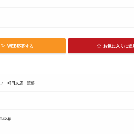
WEB応募する
お気に入り
に追
フ 町田支店 渡部
f.co.jp