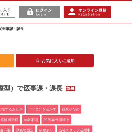
で医事課・課長
お気に入り
に追加
療型）で医事課・課長
と接するお仕事
パソコンを活かす
残業少なめ
経験者歓迎
年齢不問
20代30代活躍中
書不要
勤務地固定
研修あり
当社スタッフ活躍中