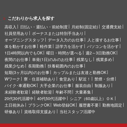
こだわりから求人を探す
高収入
日払い・週払い・前給制度
月給制(固定給)
交通費支給
社員登用あり
ボーナスまたは特別手当あり
オープニングスタッフ
データ入力のお仕事
人と接するお仕事
体を動かすお仕事
軽作業
語学力を活かす
パソコンを活かす
1日4時間以内でもOK
曜日・時間が選べる
週2～3日勤務OK
夜間のお仕事
単発(1日)のみのお仕事
残業なし
残業多め
残業少なめ
長期勤務
扶養範囲内のお仕事
短期(3ヶ月以内)のお仕事
カップルまたは友達と勤務OK
Wワーク
寮・住居補助あり
食堂あり
駅近！
禁煙・分煙
バイク･車通勤OK
大手企業のお仕事
服装自由
制服あり
未経験者歓迎
経験者歓迎
年齢不問
大量募集
20代30代活躍中
40代50代活躍中
シニア（60歳以上）ＯＫ
土日祝休み
ブランクOK
Web登録OK
履歴書不要
勤務地固定
研修あり
資格取得支援あり
当社スタッフ活躍中