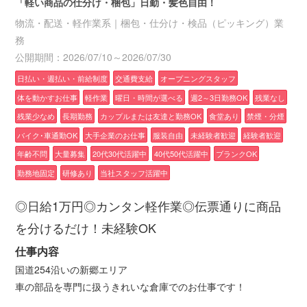
「軽い商品の仕分け・梱包」日勤・髪色自由！
物流・配送・軽作業系｜梱包・仕分け・検品（ピッキング）業
務
公開期間：2026/07/10～2026/07/30
日払い・週払い・前給制度
交通費支給
オープニングスタッフ
体を動かすお仕事
軽作業
曜日・時間が選べる
週2～3日勤務OK
残業なし
残業少なめ
長期勤務
カップルまたは友達と勤務OK
食堂あり
禁煙・分煙
バイク･車通勤OK
大手企業のお仕事
服装自由
未経験者歓迎
経験者歓迎
年齢不問
大量募集
20代30代活躍中
40代50代活躍中
ブランクOK
勤務地固定
研修あり
当社スタッフ活躍中
◎日給1万円◎カンタン軽作業◎伝票通りに商品
を分けるだけ！未経験OK
仕事内容
国道254沿いの新郷エリア
車の部品を専門に扱うきれいな倉庫でのお仕事です！