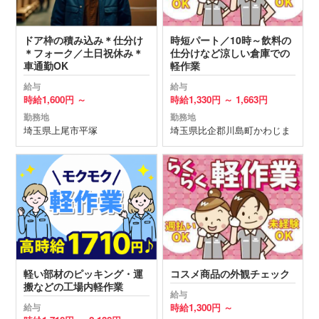
ドア枠の積み込み＊仕分け
時短パート／10時～飲料の
＊フォーク／土日祝休み＊
仕分けなど涼しい倉庫での
車通勤OK
軽作業
給与
給与
時給
1,600円 ～
時給
1,330円 ～
1,663円
勤務地
勤務地
埼玉県
上尾市
平塚
埼玉県
比企郡川島町
かわじま
軽い部材のピッキング・運
コスメ商品の外観チェック
搬などの工場内軽作業
給与
時給
1,300円 ～
給与