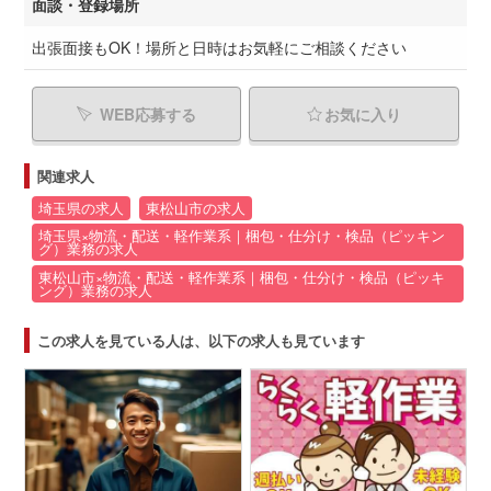
面談・登録場所
出張面接もOK！場所と日時はお気軽にご相談ください
WEB応募する
お気に入り
関連求人
埼玉県の求人
東松山市の求人
埼玉県×物流・配送・軽作業系｜梱包・仕分け・検品（ピッキン
グ）業務の求人
東松山市×物流・配送・軽作業系｜梱包・仕分け・検品（ピッキ
ング）業務の求人
この求人を見ている人は、以下の求人も見ています