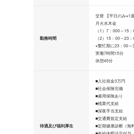
交替 【平日のみ※1
月火水木金
（1）7：000～15：
勤務時間
（2）15：00～23
※繫忙期に23：00
実働7時間15分
休憩45分
■入社祝金3万円
■社会保険完備
■雇用保険あり
■残業代支給
■深夜手当支給
■交通費規定支給
待遇及び福利厚生
■定期健康診断（無
■有給休暇法定付与