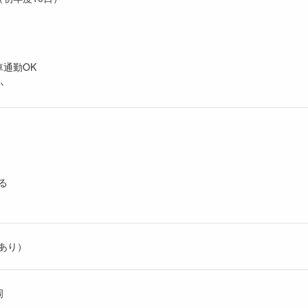
車通勤OK
か
る
あり）
岡