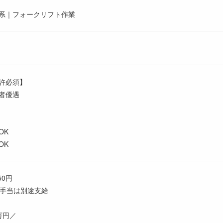
系｜フォークリフト作業
許必須】
者優遇
OK
OK
50円
夜手当は別途支給
万円／