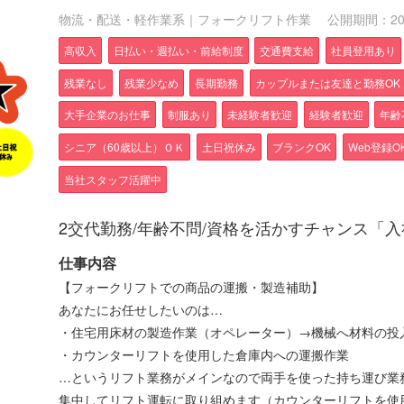
物流・配送・軽作業系｜フォークリフト作業
公開期間：2026
高収入
日払い・週払い・前給制度
交通費支給
社員登用あり
残業なし
残業少なめ
長期勤務
カップルまたは友達と勤務OK
大手企業のお仕事
制服あり
未経験者歓迎
経験者歓迎
年齢
シニア（60歳以上）ＯＫ
土日祝休み
ブランクOK
Web登録O
当社スタッフ活躍中
2交代勤務/年齢不問/資格を活かすチャンス「入
仕事内容
【フォークリフトでの商品の運搬・製造補助】
あなたにお任せしたいのは…
・住宅用床材の製造作業（オペレーター）→機械へ材料の投
・カウンターリフトを使用した倉庫内への運搬作業
…というリフト業務がメインなので両手を使った持ち運び業
集中してリフト運転に取り組めます（カウンターリフトを使