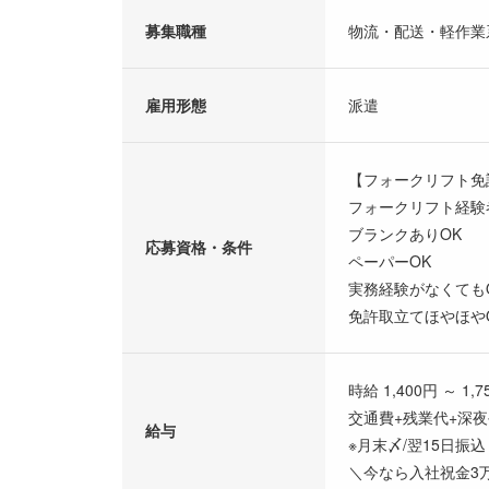
募集職種
物流・配送・軽作業
雇用形態
派遣
【フォークリフト免
フォークリフト経験
ブランクありOK
応募資格・条件
ペーパーOK
実務経験がなくても
免許取立てほやほや
時給 1,400円 ～ 1,7
交通費+残業代+深
給与
※月末〆/翌15日振込
＼今なら入社祝金3