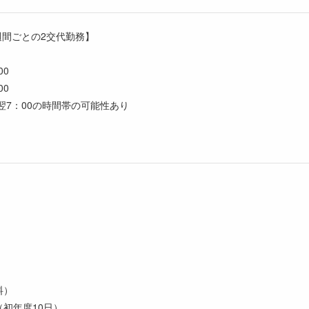
週間ごとの2交代勤務】
00
：00
～翌7：00の時間帯の可能性あり
料）
（初年度10日）