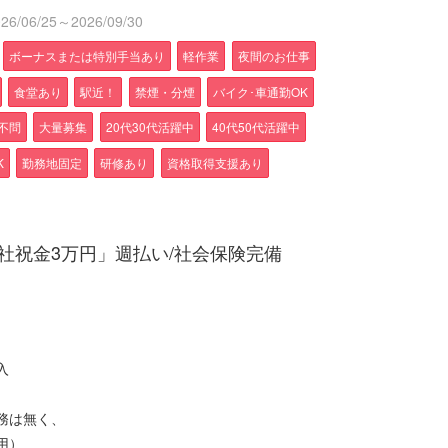
/06/25～2026/09/30
ボーナスまたは特別手当あり
軽作業
夜間のお仕事
食堂あり
駅近！
禁煙・分煙
バイク･車通勤OK
不問
大量募集
20代30代活躍中
40代50代活躍中
K
勤務地固定
研修あり
資格取得支援あり
社祝金3万円」週払い/社会保険完備
入
務は無く、
用）