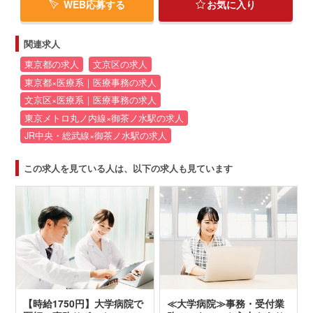
WEB応募する
お気に入り
関連求人
東京都の求人
文京区の求人
東京都×医療系｜医療事務の求人
文京区×医療系｜医療事務の求人
東京メトロ丸ノ内線×御茶ノ水駅の求人
JR中央・総武線×御茶ノ水駅の求人
この求人を見ている人は、以下の求人も見ています
【時給1750円】大学病院で
≪大学病院≫事務・受付業