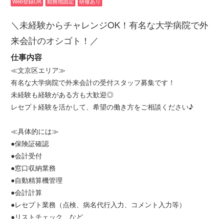
Web登録OK
勤務地固定
研修あり
＼未経験からチャレンジOK！有名な大学病院で外
来会計のオシゴト！／
仕事内容
≪文京区エリア≫
有名な大学病院で外来会計の受付スタッフ募集です！
未経験も経験がある方も大歓迎◎
レセプト経験を活かして、希望の働き方をご相談ください♪
≪具体的には≫
●保険証確認
●会計受付
●窓口収納業務
●自動精算機管理
●会計計算
●レセプト業務（点検、病名代行入力、コメント入力等）
●リストチェック など