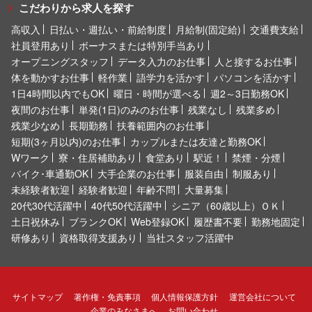
こだわりから求人を探す
高収入
日払い・週払い・前給制度
月給制(固定給)
交通費支給
社員登用あり
ボーナスまたは特別手当あり
オープニングスタッフ
データ入力のお仕事
人と接するお仕事
体を動かすお仕事
軽作業
語学力を活かす
パソコンを活かす
1日4時間以内でもOK
曜日・時間が選べる
週2～3日勤務OK
夜間のお仕事
単発(1日)のみのお仕事
残業なし
残業多め
残業少なめ
長期勤務
扶養範囲内のお仕事
短期(3ヶ月以内)のお仕事
カップルまたは友達と勤務OK
Wワーク
寮・住居補助あり
食堂あり
駅近！
禁煙・分煙
バイク･車通勤OK
大手企業のお仕事
服装自由
制服あり
未経験者歓迎
経験者歓迎
年齢不問
大量募集
20代30代活躍中
40代50代活躍中
シニア（60歳以上）ＯＫ
土日祝休み
ブランクOK
Web登録OK
履歴書不要
勤務地固定
研修あり
資格取得支援あり
当社スタッフ活躍中
サイトマップ
著作権・免責事項
個人情報保護方針
運営会社について
企業のみなさまへ
お問い合わせ