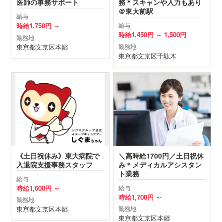
医師の事務サポート
務＊スキャンや入力もあり
＠東大前駅
給与
時給
1,750円 ～
給与
時給
1,450円 ～
1,500円
勤務地
東京都
文京区
本郷
勤務地
東京都
文京区
千駄木
《土日祝休み》東大病院で
＼高時給1700円／土日祝休
入退院支援事務スタッフ
み＊メディカルアシスタン
ト業務
給与
時給
1,600円 ～
給与
時給
1,700円 ～
勤務地
東京都
文京区
本郷
勤務地
東京都
文京区
本郷