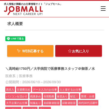
求人情報が満載のお仕事情報サイト「ジョブモール」
求人概要
WEB応募する
お気に入り
＼高時給1750円／大学病院で医療事務スタッフ＠御茶ノ水
医療系｜医療事務
公開期間：2026/06/10～2026/09/30
高収入
交通費支給
データ入力のお仕事
人と接するお仕事
パソコンを活かす
残業多め
長期勤務
食堂あり
駅近！
禁煙・分煙
大手企業のお仕事
制服あり
未経験者歓迎
経験者歓迎
20代30代活躍中