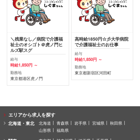
＼残業なし／病院で介護福
高時給1850円☆彡大学病院
祉士のオシゴト＠虎ノ門ヒ
で介護福祉士のお仕事
ルズ駅スグ
給与
時給
1,850円 ～
給与
時給
1,850円 ～
勤務地
東京都
新宿区
河田町
勤務地
東京都
港区
虎ノ門
エリアから求人を探す
北海道・東北
北海道
青森県
岩手県
宮城県
秋田県
山形県
福島県