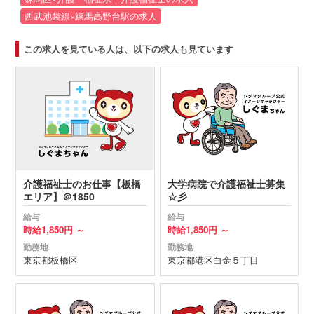
西武池袋線×練馬高野台駅の求人
この求人を見ている人は、以下の求人も見ています
介護福祉士のお仕事【板橋
大学病院で介護福祉士募集
エリア】＠1850
☆彡
給与
給与
時給
1,850円 ～
時給
1,850円 ～
勤務地
勤務地
東京都
板橋区
東京都
港区
白金５丁目