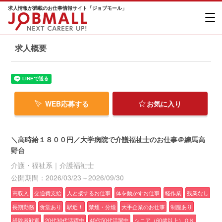
求人情報が満載のお仕事情報サイト「ジョブモール」
求人概要
WEB応募する
お気に入り
＼高時給１８００円／大学病院で介護福祉士のお仕事＠練馬高
野台
介護・福祉系｜介護福祉士
公開期間：2026/03/23～2026/09/30
高収入
交通費支給
人と接するお仕事
体を動かすお仕事
軽作業
残業なし
長期勤務
食堂あり
駅近！
禁煙・分煙
大手企業のお仕事
制服あり
経験者歓迎
20代30代活躍中
40代50代活躍中
シニア（60歳以上）ＯＫ