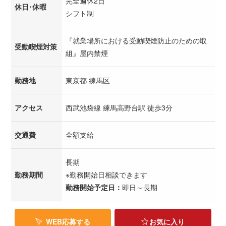
完全週休2日
休日･休暇
シフト制
『就業場所における受動喫煙防止のための取
受動喫煙対策
組』屋内禁煙
勤務地
東京都 練馬区
アクセス
西武池袋線 練馬高野台駅 徒歩3分
交通費
全額支給
長期
勤務期間
※勤務開始日相談できます
勤務開始予定日：
即日～長期
WEB応募する
お気に入り