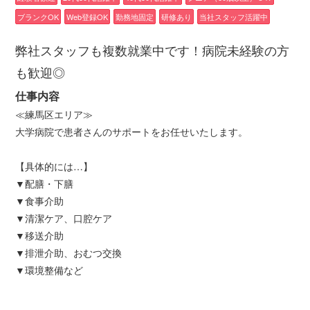
ブランクOK
Web登録OK
勤務地固定
研修あり
当社スタッフ活躍中
弊社スタッフも複数就業中です！病院未経験の方
も歓迎◎
仕事内容
≪練馬区エリア≫
大学病院で患者さんのサポートをお任せいたします。
【具体的には…】
▼配膳・下膳
▼食事介助
▼清潔ケア、口腔ケア
▼移送介助
▼排泄介助、おむつ交換
▼環境整備など