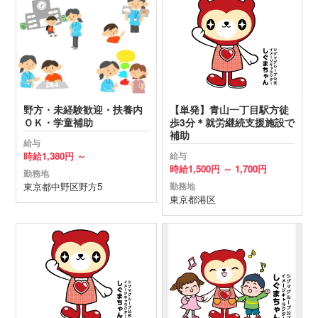
野方・未経験歓迎・扶養内
【単発】青山一丁目駅方徒
ＯＫ・学童補助
歩3分＊就労継続支援施設で
補助
給与
時給
1,380円 ～
給与
時給
1,500円 ～
1,700円
勤務地
東京都
中野区
野方5
勤務地
東京都
港区