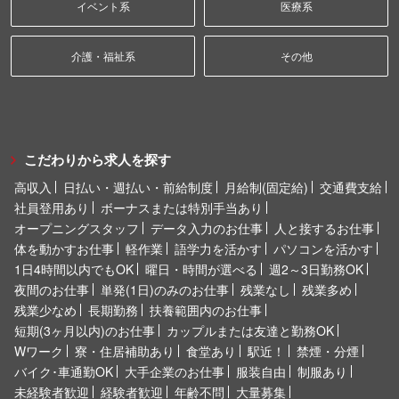
イベント系
医療系
介護・福祉系
その他
こだわりから求人を探す
高収入
日払い・週払い・前給制度
月給制(固定給)
交通費支給
社員登用あり
ボーナスまたは特別手当あり
オープニングスタッフ
データ入力のお仕事
人と接するお仕事
体を動かすお仕事
軽作業
語学力を活かす
パソコンを活かす
1日4時間以内でもOK
曜日・時間が選べる
週2～3日勤務OK
夜間のお仕事
単発(1日)のみのお仕事
残業なし
残業多め
残業少なめ
長期勤務
扶養範囲内のお仕事
短期(3ヶ月以内)のお仕事
カップルまたは友達と勤務OK
Wワーク
寮・住居補助あり
食堂あり
駅近！
禁煙・分煙
バイク･車通勤OK
大手企業のお仕事
服装自由
制服あり
未経験者歓迎
経験者歓迎
年齢不問
大量募集