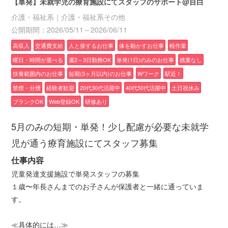
【単発】未就学児の療育施設にてスタッフのサポート@目白
介護・福祉系｜介護・福祉系その他
公開期間：2026/05/11～2026/06/11
高収入
交通費支給
人と接するお仕事
体を動かすお仕事
軽作業
曜日・時間が選べる
週2～3日勤務OK
単発(1日)のみのお仕事
残業なし
扶養範囲内のお仕事
短期(3ヶ月以内)のお仕事
Wワーク
駅近！
禁煙・分煙
経験者歓迎
20代30代活躍中
40代50代活躍中
土日祝休み
ブランクOK
Web登録OK
研修あり
5月のみの短期・単発！少し配慮が必要な未就学
児が通う療育施設にてスタッフ募集
仕事内容
児童発達支援施設で単発スタッフの募集
１歳〜年長さんまでのお子さんが保護者と一緒に通っていま
す。
≪具体的には…≫