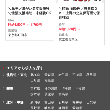
＼単発／障がい者支援施設
＼時給1650円／無資格Ｏ
で生活支援補助！未経験OK
Ｋ！上野の公立保育園で保
育補助
給与
時給
1,500円 ～
1,700円
給与
時給
1,650円 ～
勤務地
東京都
町田市
勤務地
東京都
台東区
エリアから求人を探す
北海道・東北
北海道
青森県
岩手県
宮城県
秋田県
山形県
福島県
関東
東京都
神奈川県
埼玉県
千葉県
栃木県
茨城県
群馬県
北陸・中部
新潟県
富山県
石川県
福井県
山梨県
長野県
岐阜県
静岡県
愛知県