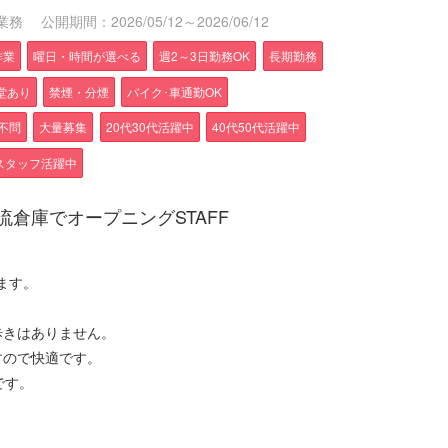
業務
公開期間：2026/05/12～2026/06/12
作業
曜日・時間が選べる
週2～3日勤務OK
長期勤務
堂あり
禁煙・分煙
バイク･車通勤OK
不問
大量募集
20代30代活躍中
40代50代活躍中
スタッフ活躍中
倉庫でオープニングSTAFF
ます。
歩きはありません。
すので快適です。
です。