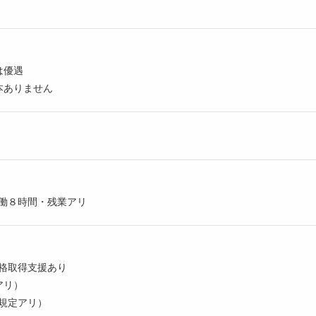
は優遇
本ありません
実働８時間・残業アリ
格取得支援あり
アリ）
規定アリ）