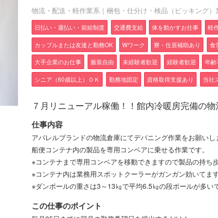
物流・配送・軽作業系｜梱包・仕分け・検品（ピッキング）
日払い・週払い・前給制度
交通費支給
体を動かすお仕事
軽
カップルまたは友達と勤務OK
Wワーク
寮・住居補助あり
食
大手企業のお仕事
服装自由
未経験者歓迎
経験者歓迎
年齢
シニア（60歳以上）ＯＫ
勤務地固定
資格取得支援あり
当社
７月リニューアル稼働！！館内冷暖房完備の物流
仕事内容
アパレルブランドの物流倉庫にてデバニング作業をお願いし
船便コンテナ内の製品を専用コンベアに乗せる作業です。
※コンテナまで専用コンベアを移動できますので製品の持ち
※コンテナ内は業務用スポットクーラーがガンガン効いてま
※ダンボールの重さは3～13㎏で平均6.5㎏の段ボールが多い
この仕事のポイント