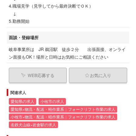
4.職場見学（見学してから最終決断でＯＫ）
↓
5.勤務開始
面談・登録場所
岐阜事業所は JR 鵜沼駅 徒歩２分 出張面接、オンライ
ン面接もOK！場所と日時はお気軽にご相談ください
WEB応募する
お気に入り
関連求人
愛知県の求人
小牧市の求人
愛知県×物流・配送・軽作業系｜フォークリフト作業の求人
小牧市×物流・配送・軽作業系｜フォークリフト作業の求人
名鉄犬山線×岩倉駅の求人