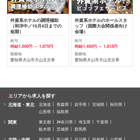
外資系ホテルの調理補助
外資系ホテルのホールスタ
（和洋中／10月4日までの
ッフ（国際大会関係者向け
短期）
会場）
給与
給与
時給
1,500円 ～
1,875円
時給
1,450円 ～
1,813円
勤務地
勤務地
愛知県
犬山市
犬山北古券
愛知県
犬山市
犬山北古券
エリアから求人を探す
北海道・東北
北海道
青森県
岩手県
宮城県
秋田県
山形県
福島県
関東
東京都
神奈川県
埼玉県
千葉県
栃木県
茨城県
群馬県
北陸・中部
新潟県
富山県
石川県
福井県
山梨県