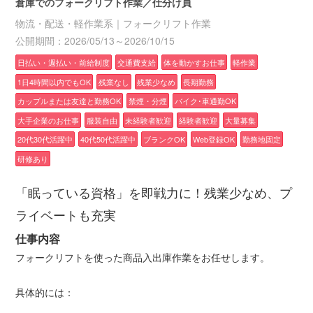
倉庫でのフォークリフト作業／仕分け員
物流・配送・軽作業系｜フォークリフト作業
公開期間：2026/05/13～2026/10/15
日払い・週払い・前給制度
交通費支給
体を動かすお仕事
軽作業
1日4時間以内でもOK
残業なし
残業少なめ
長期勤務
カップルまたは友達と勤務OK
禁煙・分煙
バイク･車通勤OK
大手企業のお仕事
服装自由
未経験者歓迎
経験者歓迎
大量募集
20代30代活躍中
40代50代活躍中
ブランクOK
Web登録OK
勤務地固定
研修あり
「眠っている資格」を即戦力に！残業少なめ、プ
ライベートも充実
仕事内容
フォークリフトを使った商品入出庫作業をお任せします。
具体的には：