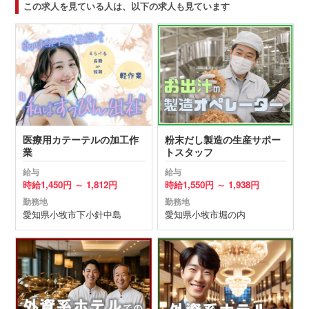
この求人を見ている人は、以下の求人も見ています
医療用カテーテルの加工作
粉末だし製造の生産サポー
業
トスタッフ
給与
給与
時給
1,450円 ～
1,812円
時給
1,550円 ～
1,938円
勤務地
勤務地
愛知県
小牧市
下小針中島
愛知県
小牧市
堀の内