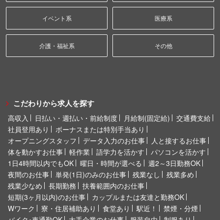
イベント系
医療系
介護・福祉系
その他
こだわりから求人を探す
高収入
日払い・週払い・前給制度
月給制(固定給)
交通費支給
社員登用あり
ボーナスまたは特別手当あり
オープニングスタッフ
データ入力のお仕事
人と接するお仕事
体を動かすお仕事
軽作業
語学力を活かす
パソコンを活かす
1日4時間以内でもOK
曜日・時間が選べる
週2～3日勤務OK
夜間のお仕事
単発(1日)のみのお仕事
残業なし
残業多め
残業少なめ
長期勤務
扶養範囲内のお仕事
短期(3ヶ月以内)のお仕事
カップルまたは友達と勤務OK
Wワーク
寮・住居補助あり
食堂あり
駅近！
禁煙・分煙
バイク･車通勤OK
大手企業のお仕事
服装自由
制服あり