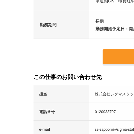
車通勤OK（職員駐車
長期
勤務期間
勤務開始予定日：
開
この仕事のお問い合わせ先
担当
株式会社シグマスタ
電話番号
0120933797
e-mail
ss-sapporo@sigma-staff