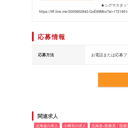
★シグマスタッフ
https://liff.line.me/2005902943-GxE99Mnx?sl=17219
応募情報
応募方法
お電話または応募フ
関連求人
北海道の求人
小樽市の求人
北海道×医療系｜医療