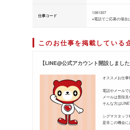
1381307
仕事コード
※電話でご応募の場合
このお仕事を掲載している
【LINE@公式アカウント開設しまし
オススメお仕事
電話やメールで
メールは普段見
そんな方はLI
シグマスタッフ
是非この機会に