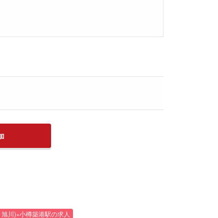
加
～旭川)×小樽築港駅の求人