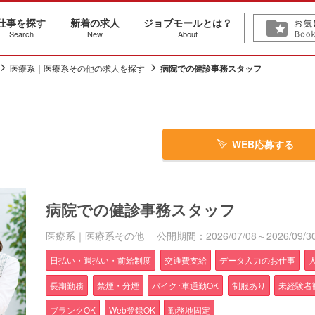
仕事を探す
新着の求人
ジョブモールとは？
Search
New
About
医療系｜医療系その他の求人を探す
病院での健診事務スタッフ
WEB応募する
病院での健診事務スタッフ
医療系｜医療系その他
公開期間：2026/07/08～2026/09/3
日払い・週払い・前給制度
交通費支給
データ入力のお仕事
長期勤務
禁煙・分煙
バイク･車通勤OK
制服あり
未経験者
ブランクOK
Web登録OK
勤務地固定