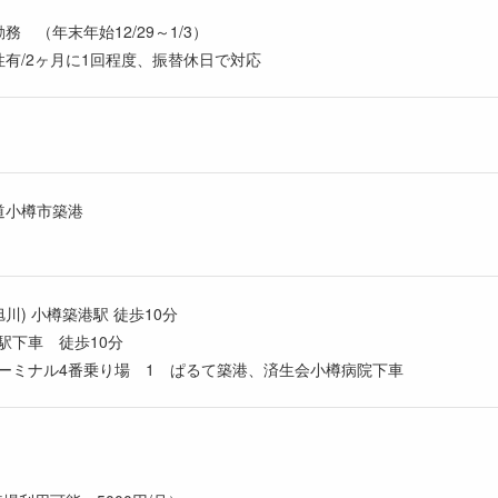
 （年末年始12/29～1/3）
性有/2ヶ月に1回程度、振替休日で対応
道小樽市築港
川) 小樽築港駅 徒歩10分
駅下車 徒歩10分
ーミナル4番乗り場 1 ぱるて築港、済生会小樽病院下車