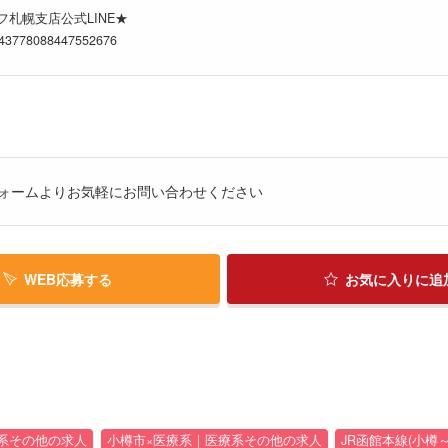
札幌支店公式LINE★
5143778088447552676
ォームよりお気軽にお問い合わせください
WEB応募する
お気に入り
に追
系その他の求人
小樽市×医療系｜医療系その他の求人
JR函館本線(小樽