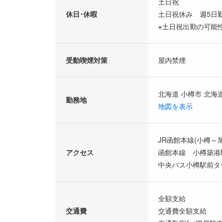
土日祝
休日･休暇
土日祝休み 週5日勤務
※土日祝出勤の可能
受動喫煙対策
屋内禁煙
北海道 小樽市 北海
勤務地
地図を表示
JR函館本線(小樽～旭
アクセス
函館本線 小樽築港
中央バス小樽駅前タ
全額支給
交通費
交通費全額支給