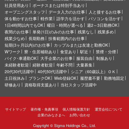
社員登用あり
ボーナスまたは特別手当あり
オープニングスタッフ
データ入力のお仕事
人と接するお仕事
体を動かすお仕事
軽作業
語学力を活かす
パソコンを活かす
1日4時間以内でもOK
曜日・時間が選べる
週2～3日勤務OK
夜間のお仕事
単発(1日)のみのお仕事
残業なし
残業多め
残業少なめ
長期勤務
扶養範囲内のお仕事
短期(3ヶ月以内)のお仕事
カップルまたは友達と勤務OK
Wワーク
寮・住居補助あり
食堂あり
駅近！
禁煙・分煙
バイク･車通勤OK
大手企業のお仕事
服装自由
制服あり
未経験者歓迎
経験者歓迎
年齢不問
大量募集
20代30代活躍中
40代50代活躍中
シニア（60歳以上）ＯＫ
土日祝休み
ブランクOK
Web登録OK
履歴書不要
勤務地固定
研修あり
資格取得支援あり
当社スタッフ活躍中
サイトマップ
著作権・免責事項
個人情報保護方針
運営会社について
企業のみなさまへ
お問い合わせ
Copyright ©
Sigma Holdings Co., Ltd.