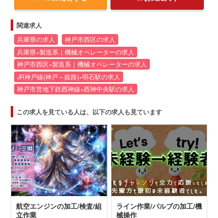
関連求人
兵庫県の求人
神戸市西区の求人
兵庫県×製造系｜機械オペレーターの求人
神戸市西区×製造系｜機械オペレーターの求人
JR神戸線(神戸～姫路)×明石駅の求人
神戸市営地下鉄西神線×西神中央駅の求人
この求人を見ている人は、以下の求人も見ています
航空エンジンの加工/検査/組
ライン作業/バルブの加工/機
立作業
械操作