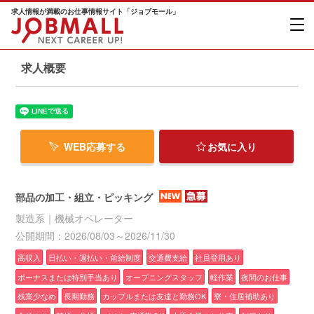
求人情報が満載のお仕事情報サイト「ジョブモール」
求人概要
WEB応募する
お気に入り
部品の加工・組立・ピッキング
製造系｜機械オペレーター
公開期間：2026/08/03～2026/11/30
高収入
日払い・週払い・前給制度
交通費支給
社員登用あり
ボーナスまたは特別手当あり
オープニングスタッフ
軽作業
夜間のお仕事
残業少なめ
長期勤務
カップルまたは友達と勤務OK
寮・住居補助あり