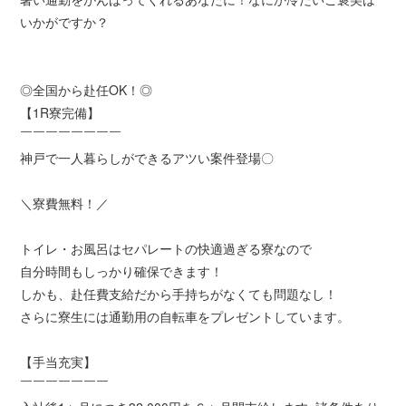
いかがですか？
◎全国から赴任OK！◎
【1R寮完備】
￣￣￣￣￣￣￣￣
神戸で一人暮らしができるアツい案件登場〇
＼寮費無料！／
トイレ・お風呂はセパレートの快適過ぎる寮なので
自分時間もしっかり確保できます！
しかも、赴任費支給だから手持ちがなくても問題なし！
さらに寮生には通勤用の自転車をプレゼントしています。
【手当充実】
￣￣￣￣￣￣￣