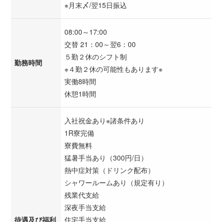
※月末〆/翌15日振込
08:00～17:00
交替 21：00～翌6：00
５勤２休のシフト制
勤務時間
※４勤２休の可能性もあります※
実働8時間
休憩1時間
入社祝金あり※諸条件あり
1R寮完備
寮費無料
猛暑手当あり（300円/日）
熱中症対策（ドリンク配布）
シャワールームあり（規定有り）
残業代支給
深夜手当支給
待遇及び福利
住宅手当支給