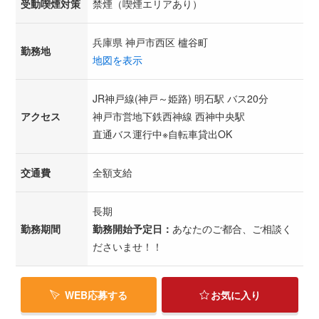
受動喫煙対策
禁煙（喫煙エリアあり）
兵庫県 神戸市西区 櫨谷町
勤務地
地図を表示
JR神戸線(神戸～姫路) 明石駅 バス20分
アクセス
神戸市営地下鉄西神線 西神中央駅
直通バス運行中※自転車貸出OK
交通費
全額支給
長期
勤務期間
勤務開始予定日：
あなたのご都合、ご相談く
ださいませ！！
WEB応募する
お気に入り