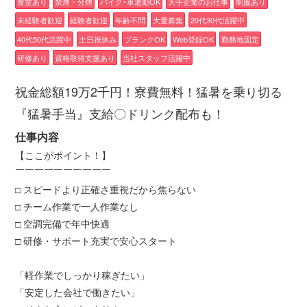
食堂あり
禁煙・分煙
バイク･車通勤OK
大手企業のお仕事
制服あり
未経験者歓迎
経験者歓迎
年齢不問
大量募集
20代30代活躍中
40代50代活躍中
土日祝休み
ブランクOK
Web登録OK
勤務地固定
研修あり
資格取得支援あり
当社スタッフ活躍中
祝金総額19万2千円！寮費無料！猛暑を乗り切る
『猛暑手当』支給〇ドリンク配布も！
仕事内容
【ここがポイント！】
￣￣￣￣￣￣￣￣￣￣
□ スピードより正確さ重視だから焦らない
□ チーム作業で一人作業なし
□ 空調完備で年中快適
□ 研修・サポート充実で安心スタート
「軽作業でしっかり稼ぎたい」
「安定した会社で働きたい」