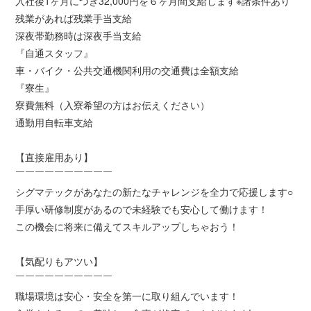
入社後1ヶ月につき32,000円を６ヶ月間支給します※諸条件あり
残業があれば残業手当支給
深夜帯勤務時は深夜手当支給
『自通スタッフ』
車・バイク・公共交通機関利用の交通費は全額支給
『寮生』
寮費無料（入寮希望の方はお伝えください）
通勤用自転車支給
【直接雇用あり】
￣￣￣￣￣￣￣￣￣￣
シグマテックがあなたの新たなチャレンジを全力で応援します○
手厚い研修制度があるので未経験でも安心して働けます！
この機会に将来に備えてスキルアップしちゃおう！
【気配りもアツい】
￣￣￣￣￣￣￣￣￣￣
職場環境は安心・安全を第一に取り組んでいます！