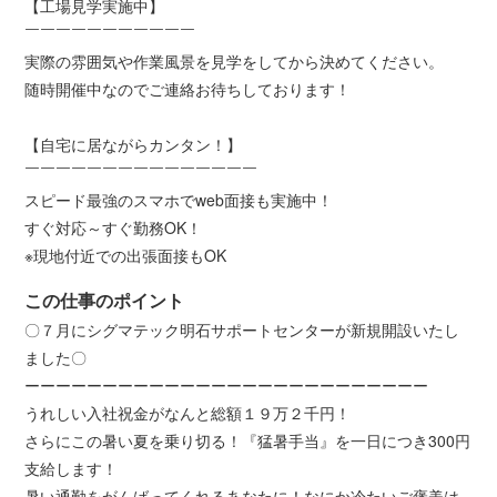
【工場見学実施中】
￣￣￣￣￣￣￣￣￣￣￣
実際の雰囲気や作業風景を見学をしてから決めてください。
随時開催中なのでご連絡お待ちしております！
【自宅に居ながらカンタン！】
￣￣￣￣￣￣￣￣￣￣￣￣￣￣￣
スピード最強のスマホでweb面接も実施中！
すぐ対応～すぐ勤務OK！
※現地付近での出張面接もOK
この仕事のポイント
〇７月にシグマテック明石サポートセンターが新規開設いたし
ました〇
ーーーーーーーーーーーーーーーーーーーーーーーーーー
うれしい入社祝金がなんと総額１９万２千円！
さらにこの暑い夏を乗り切る！『猛暑手当』を一日につき300円
支給します！
暑い通勤をがんばってくれるあなたに！なにか冷たいご褒美は