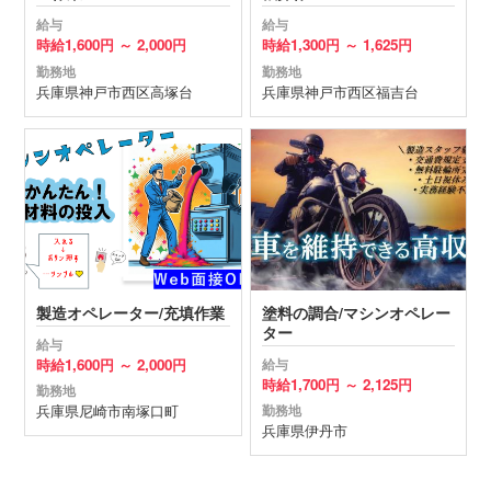
給与
給与
時給
1,600円 ～
2,000円
時給
1,300円 ～
1,625円
勤務地
勤務地
兵庫県
神戸市西区
高塚台
兵庫県
神戸市西区
福吉台
製造オペレーター/充填作業
塗料の調合/マシンオペレー
ター
給与
時給
1,600円 ～
2,000円
給与
時給
1,700円 ～
2,125円
勤務地
兵庫県
尼崎市
南塚口町
勤務地
兵庫県
伊丹市