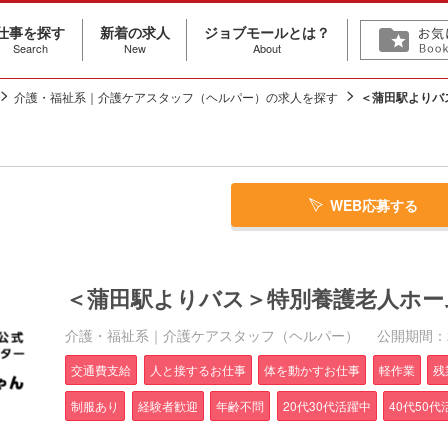
仕事を探す
新着の求人
ジョブモールとは？
Search
New
About
介護・福祉系｜介護ケアスタッフ（ヘルパー）の求人を探す
＜蒲田駅よりバ
WEB応募する
＜蒲田駅よりバス＞特別養護老人ホー
介護・福祉系｜介護ケアスタッフ（ヘルパー）
公開期間：202
交通費支給
人と接するお仕事
体を動かすお仕事
軽作業
残
制服あり
経験者歓迎
年齢不問
20代30代活躍中
40代50代