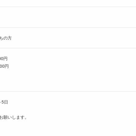
ちの方
00円
00円
円
円
～5日
お願いします。