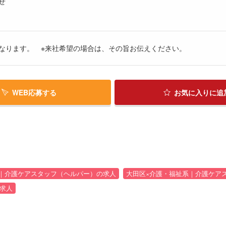
せ
なります。 ※来社希望の場合は、その旨お伝えください。
WEB応募する
お気に入り
に追
｜介護ケアスタッフ（ヘルパー）の求人
大田区×介護・福祉系｜介護ケア
求人