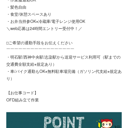
・髪色自由
・食堂/休憩スペースあり
・お弁当持参OK※冷蔵庫/電子レンジ使用OK
＼web応募は24時間エントリー受付中！／
□ご希望の通勤手段をお伝えください
￣￣￣￣￣￣￣￣￣￣￣￣￣￣￣￣￣
・明石駅/西神中央駅/志染駅から送迎サービス利用可（駅までの
交通費全額支給※規定あり）
・車/バイク通勤もOK※無料駐車場完備（ガソリン代支給※規定あ
り）
【お仕事コード】
OFD組み立て作業