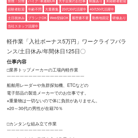
禁煙・分煙
バイク･車通勤OK
大手企業のお仕事
制服あり
未経験者歓迎
経験者歓迎
年齢不問
大量募集
20代30代活躍中
40代50代活躍中
土日祝休み
ブランクOK
Web登録OK
履歴書不要
勤務地固定
研修あり
当社スタッフ活躍中
軽作業「入社ボーナス5万円」ワークライフバラ
ンス/土日休み/年間休日125日〇
仕事内容
□業界トップメーカーの工場内軽作業
￣￣￣￣￣￣￣￣￣￣￣￣￣￣￣￣￣￣
船舶用レーダーや魚群探知機、ETCなどの
電子部品の製造メーカーでのお仕事です。
※重量物は一切ないので体に負担がありません。
※20～30代の男性が在籍70％
□カンタンな組み立て作業
￣￣￣￣￣￣￣￣￣￣￣￣￣