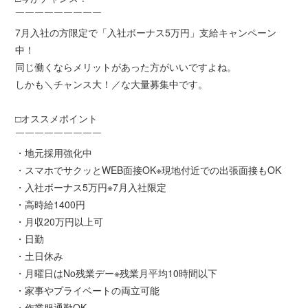
￣￣￣￣￣￣￣￣￣
7月入社の方限定で「入社ボーナス5万円」支給キャンペーン
中！
同じ働くならメリットがあった方がいいですよね。
しかも＼チャンス大！／な大量募集中です。
□オススメポイント
￣￣￣￣￣￣￣￣￣
・地元採用強化中
・スマホでサクッとWEB面接OK※現地付近での出張面接もOK
・入社ボーナス5万円※7月入社限定
・高時給1400円
・月収20万円以上可
・日勤
・土日休み
・月曜日はNo残業デー※残業月平均10時間以下
・家事やプライベートの両立可能
・作業服通勤OK