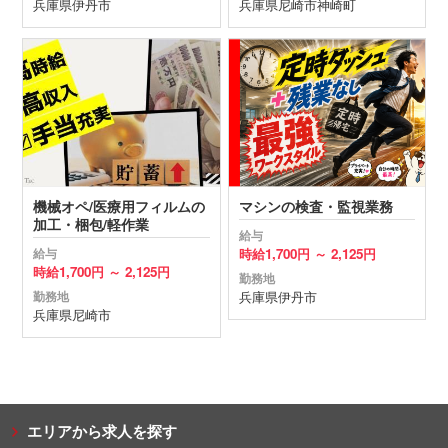
兵庫県
伊丹市
兵庫県
尼崎市
神崎町
機械オペ/医療用フィルムの
マシンの検査・監視業務
加工・梱包/軽作業
給与
時給
1,700円 ～
2,125円
給与
時給
1,700円 ～
2,125円
勤務地
兵庫県
伊丹市
勤務地
兵庫県
尼崎市
エリアから求人を探す