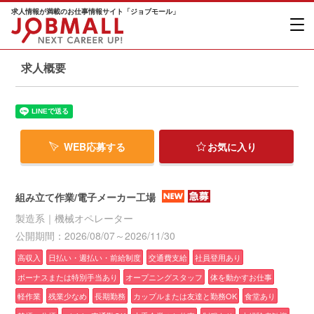
求人情報が満載のお仕事情報サイト「ジョブモール」
求人概要
WEB応募する
お気に入り
組み立て作業/電子メーカー工場
製造系｜機械オペレーター
公開期間：2026/08/07～2026/11/30
高収入
日払い・週払い・前給制度
交通費支給
社員登用あり
ボーナスまたは特別手当あり
オープニングスタッフ
体を動かすお仕事
軽作業
残業少なめ
長期勤務
カップルまたは友達と勤務OK
食堂あり