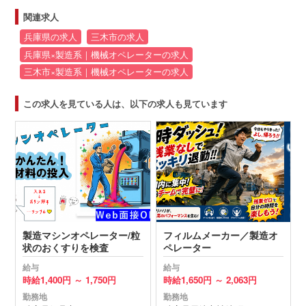
関連求人
兵庫県の求人
三木市の求人
兵庫県×製造系｜機械オペレーターの求人
三木市×製造系｜機械オペレーターの求人
この求人を見ている人は、以下の求人も見ています
製造マシンオペレーター/粒
フィルムメーカー／製造オ
状のおくすりを検査
ペレーター
給与
給与
時給
1,400円 ～
1,750円
時給
1,650円 ～
2,063円
勤務地
勤務地