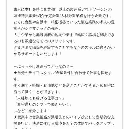
東京に本社を持つ創業40年以上の製造系アウトソーシング/
製造請負事業/紹介予定派遣/人材派遣業務を行う企業です。
とくに食品や自動車、精密機器といった製造業務の求人の豊
富さがシグマテックの強み。
大手企業から地域密着の地元企業まで幅広く職場を経験でき
るのも派遣ならではのメリットです。
さまざまな職場を経験することであなたのスキルに磨きがか
かるサポートをいたします！
～ぶっちゃけ派遣ってどうなの？～
★自分のライフスタイル/希望条件に合わせて仕事を探せま
す。
働く期間・時間・勤務地などを選ぶことができるため希望に
沿って働くことができます。
『未経験でも稼げる仕事は？』
『希望通りのシフトで働きたい！』
…などご紹介します！
★就業中は営業担当が派遣先とのパイプ役として定期的な支
援を行い、快適に働ける環境を万全の体制でバックアップし