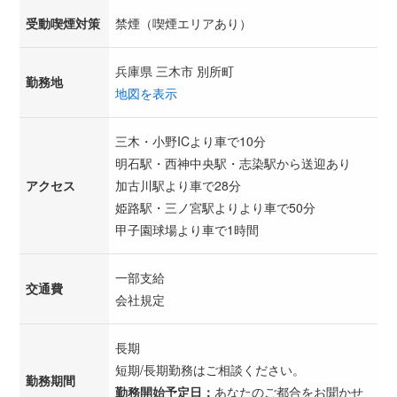
受動喫煙対策
禁煙（喫煙エリアあり）
兵庫県 三木市 別所町
勤務地
地図を表示
三木・小野ICより車で10分
明石駅・西神中央駅・志染駅から送迎あり
アクセス
加古川駅より車で28分
姫路駅・三ノ宮駅よりより車で50分
甲子園球場より車で1時間
一部支給
交通費
会社規定
長期
短期/長期勤務はご相談ください。
勤務期間
勤務開始予定日：
あなたのご都合をお聞かせ