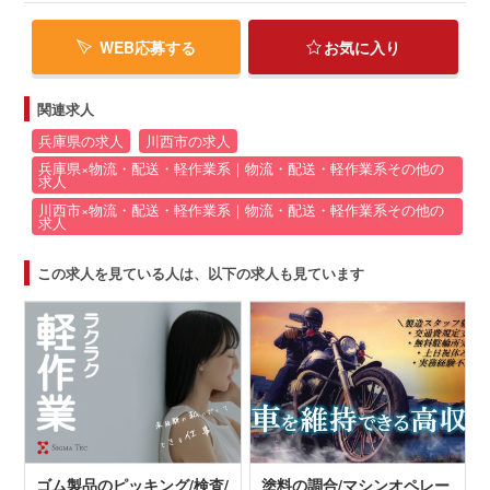
WEB応募する
お気に入り
関連求人
兵庫県の求人
川西市の求人
兵庫県×物流・配送・軽作業系｜物流・配送・軽作業系その他の
求人
川西市×物流・配送・軽作業系｜物流・配送・軽作業系その他の
求人
この求人を見ている人は、以下の求人も見ています
ゴム製品のピッキング/検査/
塗料の調合/マシンオペレー