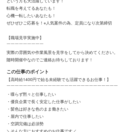
という方も大活躍しています！
転職を考えてるあなたも！
心機一転したいあなたも！
ぜひぜひご応募を！※人気案件の為、定員になり次第締切
【職場見学実施中】
￣￣￣￣￣￣￣￣￣
実際の雰囲気や作業風景を見学をしてから決めてください。
随時開催中なのでご連絡お待ちしております！
この仕事のポイント
【高時給1400円で始る未経験でも活躍できるお仕事！】
￣￣￣￣￣￣￣￣￣￣￣￣￣￣￣￣￣￣￣￣￣￣￣￣￣￣￣
・喋らず黙々と仕事したい
・優良企業で長く安定した仕事がしたい
・髪色は好きな色のまま働きたい
・屋内で仕事したい
・空調完備は必須勢
＼そんな方におすすめのお仕事です／