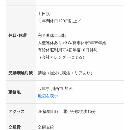
土日祝
＼年間休日120日以上／
￣￣￣￣￣￣￣￣￣￣￣
休日･休暇
完全週休二日制
大型連休あり※GW/夏季休暇/年末年始
有給休暇利用可※初年度10日付与
（会社カレンダーによる）
受動喫煙対策
禁煙（屋外に喫煙エリアあり）
兵庫県 川西市 加茂
勤務地
地図を表示
アクセス
JR福知山線 北伊丹駅徒歩15分
交通費
全額支給