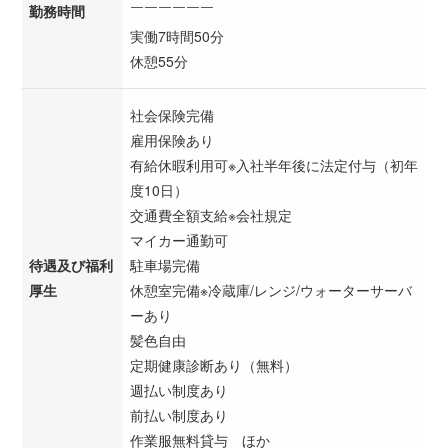
勤務時間
￣￣￣￣￣￣
実働7時間50分
休憩55分
社会保険完備
雇用保険あり
有給休暇利用可※入社半年後に法定付与（初年
度10日）
交通費全額支給※会社規定
マイカー通勤可
待遇及び福利
駐車場完備
厚生
休憩室完備※冷蔵庫/レンジ/ウォーターサーバ
ーあり
髪色自由
定期健康診断あり（無料）
週払い制度あり
前払い制度あり
作業服無料貸与 ほか