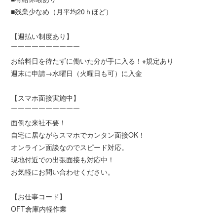
■残業少なめ（月平均20ｈほど）
【週払い制度あり】
￣￣￣￣￣￣￣￣￣￣
お給料日を待たずに働いた分が手に入る！※規定あり
週末に申請→水曜日（火曜日も可）に入金
【スマホ面接実施中】
￣￣￣￣￣￣￣￣￣￣
面倒な来社不要！
自宅に居ながらスマホでカンタン面接OK！
オンライン面談なのでスピード対応。
現地付近での出張面接も対応中！
お気軽にお問い合わせください。
【お仕事コード】
OFT倉庫内軽作業