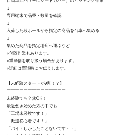
自動車部品（主にシートカバー）のピッキング作業
↓
専用端末で品番・数量を確認
↓
入荷した段ボールから指定の商品を台車へ集める
↓
集めた商品を指定場所へ運ぶなど
※付随作業もあります。
※重量物を取り扱う場合があります。
※詳細は面談時にお伝えします。
【未経験スタートが9割！？】
￣￣￣￣￣￣￣￣￣￣￣￣￣￣
未経験でも全然OK！
最近働き始めた方の中でも
「工場未経験です！」
「派遣初心者です！」
「バイトしかしたことないです・・」