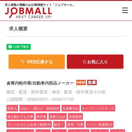
求人情報が満載のお仕事情報サイト「ジョブモール」
求人概要
WEB応募する
お気に入り
倉庫内軽作業/自動車内部品メーカー
物流・配送・軽作業系｜物流・配送・軽作業系その他
公開期間：2026/08/07～2026/11/30
高収入
日払い・週払い・前給制度
交通費支給
オープニングスタッフ
体を動かすお仕事
軽作業
残業少なめ
長期勤務
カップルまたは友達と勤務OK
駅近！
禁煙・分煙
バイク･車通勤OK