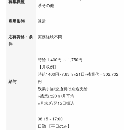
募集職種
系その他
雇用形態
派遣
応募資格・条
実務経験不問
件
時給 1,400円 ～ 1,750円
【月収例】
時給1400円×7.83ｈ×21日+残業代＝302,702
給与
円
残業手当/交通費は別途支給
※残業は20ｈ/月平均
※月末〆/翌15日振込
08:15～17:00
日勤 【平日のみ】