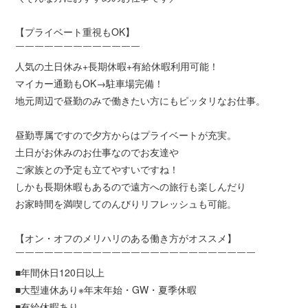
【プライベート重視もOK】
￣￣￣￣￣￣￣￣￣￣￣￣￣
人気の土日休み+長期休暇+有給休暇利用可能！
マイカー通勤もOK→駐車場完備！
地元周辺で昼勤のみで働きたい方にもピッタリなお仕事。
昼勤専属ですので夕方からはプライベートが充実。
土日がお休みのお仕事なのでお友達や
ご家族との予定も立てやすいですね！
しかも長期休暇もあるので遠方への旅行も楽しんだり
お家時間を満喫してのんびりリフレッシュも可能。
【オン・オフのメリハリのある働き方がオススメ】
￣￣￣￣￣￣￣￣￣￣￣￣￣￣￣￣￣￣￣￣￣￣￣￣￣
■年間休日120日以上
■大型連休あり※年末年始・GW・夏季休暇
■有給休暇あり