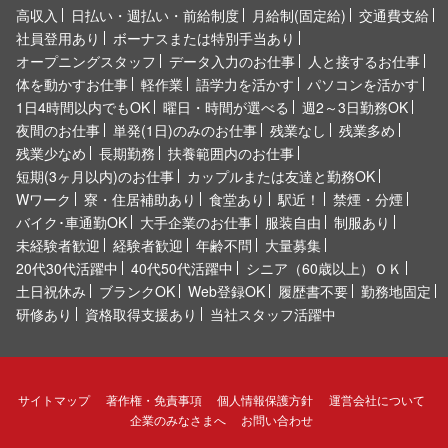
高収入
日払い・週払い・前給制度
月給制(固定給)
交通費支給
社員登用あり
ボーナスまたは特別手当あり
オープニングスタッフ
データ入力のお仕事
人と接するお仕事
体を動かすお仕事
軽作業
語学力を活かす
パソコンを活かす
1日4時間以内でもOK
曜日・時間が選べる
週2～3日勤務OK
夜間のお仕事
単発(1日)のみのお仕事
残業なし
残業多め
残業少なめ
長期勤務
扶養範囲内のお仕事
短期(3ヶ月以内)のお仕事
カップルまたは友達と勤務OK
Wワーク
寮・住居補助あり
食堂あり
駅近！
禁煙・分煙
バイク･車通勤OK
大手企業のお仕事
服装自由
制服あり
未経験者歓迎
経験者歓迎
年齢不問
大量募集
20代30代活躍中
40代50代活躍中
シニア（60歳以上）ＯＫ
土日祝休み
ブランクOK
Web登録OK
履歴書不要
勤務地固定
研修あり
資格取得支援あり
当社スタッフ活躍中
サイトマップ
著作権・免責事項
個人情報保護方針
運営会社について
企業のみなさまへ
お問い合わせ