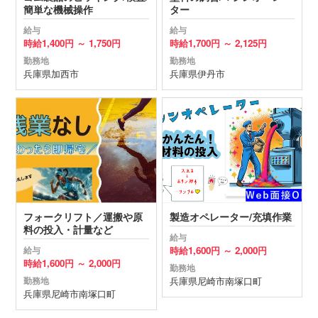
簡単な機械操作
ター
給与
給与
時給
1,400円 ～
1,750円
時給
1,700円 ～
2,125円
勤務地
勤務地
兵庫県
加西市
兵庫県
伊丹市
フォークリフト／運搬や原
製造オペレーター/充填作業
料の投入・計量など
給与
時給
1,600円 ～
2,000円
給与
時給
1,600円 ～
2,000円
勤務地
兵庫県
尼崎市
南塚口町
勤務地
兵庫県
尼崎市
南塚口町