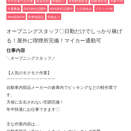
大手企業のお仕事
服装自由
制服あり
未経験者歓迎
経験者歓迎
年齢不問
大量募集
20代30代活躍中
40代50代活躍中
土日祝休み
ブランクOK
Web登録OK
勤務地固定
研修あり
オープニングスタッフ〇日勤だけでしっかり稼げ
る！屋外に喫煙所完備！マイカー通勤可
仕事内容
╲オープニングスタッフ／
【人気のモクモク作業】
￣￣￣￣￣￣￣￣￣￣￣￣
自動車内部品メーカーの倉庫内でピッキングなどの軽作業で
す。
天候に左右されない空調完備！
年中快適にお仕事できます〇
主な作業内容は…