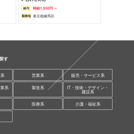
時給
1,550円 ～
給与
東京都
練馬区
勤務地
探す
務系
営業系
販売・サービス系
作業系
製造系
IT・技術・デザイン・
建設系
医療系
介護・福祉系