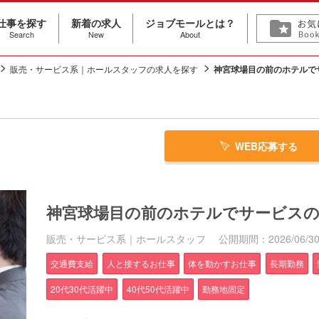
仕事を探す
新着の求人
ジョブモールとは？
Search
New
About
販売・サービス系｜ホールスタッフの求人を探す
神宮球場目の前のホテルで
WEB応募する
神宮球場目の前のホテルでサービス
販売・サービス系｜ホールスタッフ
公開期間：2026/06/30～
交通費支給
人と接するお仕事
体を動かすお仕事
長期勤務
20代30代活躍中
40代50代活躍中
勤務地固定