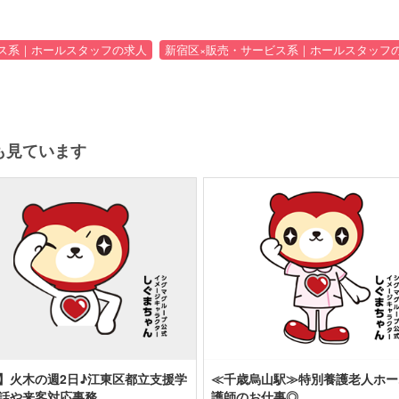
ス系｜ホールスタッフの求人
新宿区×販売・サービス系｜ホールスタッフ
も見ています
】火木の週2日♪江東区都立支援学
≪千歳烏山駅≫特別養護老人ホー
話や来客対応事務
護師のお仕事◎