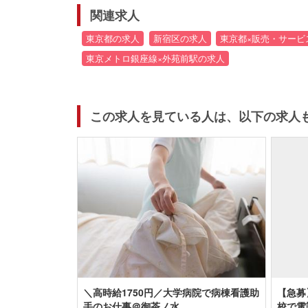
関連求人
東京都の求人
新宿区の求人
東京都×販売・サービ
東京メトロ銀座線×外苑前駅の求人
この求人を見ている人は、以下の求人
＼高時給1750円／大学病院で病棟看護助
【急募
手のお仕事＠御茶ノ水
校で電