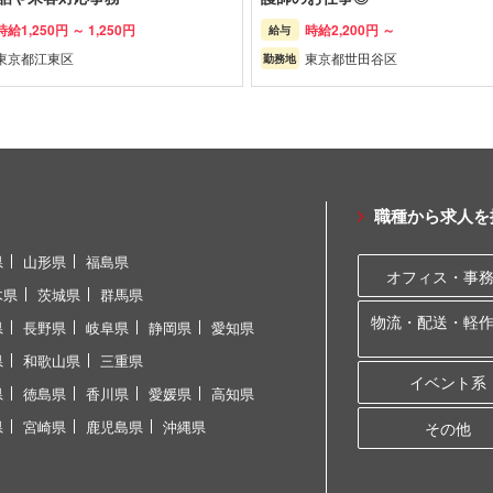
時給
1,250円 ～
1,250円
時給
2,200円 ～
給与
東京都
江東区
東京都
世田谷区
勤務地
職種から求人を
県
山形県
福島県
オフィス・事
木県
茨城県
群馬県
物流・配送・軽
県
長野県
岐阜県
静岡県
愛知県
県
和歌山県
三重県
イベント系
県
徳島県
香川県
愛媛県
高知県
県
宮崎県
鹿児島県
沖縄県
その他