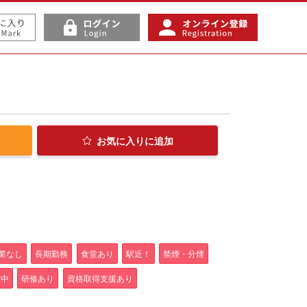
お気に入り
に追加
業なし
長期勤務
食堂あり
駅近！
禁煙・分煙
躍中
研修あり
資格取得支援あり