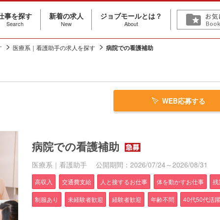
仕事を探す
新着の求人
ジョブモールとは？
Search
New
About
す
医療系｜看護助手の求人を探す
病院での看護補助
WEB応募する
病院での看護補助
医療系｜看護助手
公開期間：2026/07/24～2026/08/31
高収入
交通費支給
人と接するお仕事
体を動かすお仕事
残
制服あり
未経験者歓迎
経験者歓迎
年齢不問
40代50代活