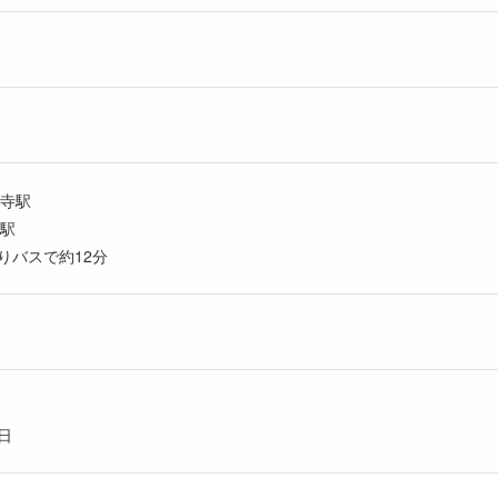
祥寺駅
鷹駅
りバスで約12分
日