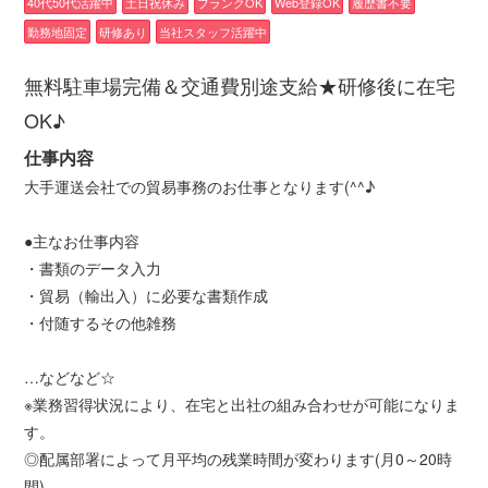
40代50代活躍中
土日祝休み
ブランクOK
Web登録OK
履歴書不要
勤務地固定
研修あり
当社スタッフ活躍中
無料駐車場完備＆交通費別途支給★研修後に在宅
OK♪
仕事内容
大手運送会社での貿易事務のお仕事となります(^^♪
●主なお仕事内容
・書類のデータ入力
・貿易（輸出入）に必要な書類作成
・付随するその他雑務
…などなど☆
※業務習得状況により、在宅と出社の組み合わせが可能になりま
す。
◎配属部署によって月平均の残業時間が変わります(月0～20時
間)