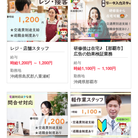
レジ・店舗スタッフ
研修後は在宅♪ 【那覇市】
広告の効果検証業務
給与
時給
1,200円 ～
1,200円
給与
時給
1,100円 ～
1,100円
勤務地
沖縄県
島尻郡八重瀬町
勤務地
沖縄県
那覇市