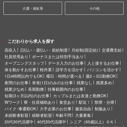
介護・福祉系
その他
こだわりから求人を探す
高収入
日払い・週払い・前給制度
月給制(固定給)
交通費支給
社員登用あり
ボーナスまたは特別手当あり
オープニングスタッフ
データ入力のお仕事
人と接するお仕事
体を動かすお仕事
軽作業
語学力を活かす
パソコンを活かす
1日4時間以内でもOK
曜日・時間が選べる
週2～3日勤務OK
夜間のお仕事
単発(1日)のみのお仕事
残業なし
残業多め
残業少なめ
長期勤務
扶養範囲内のお仕事
短期(3ヶ月以内)のお仕事
カップルまたは友達と勤務OK
Wワーク
寮・住居補助あり
食堂あり
駅近！
禁煙・分煙
バイク･車通勤OK
大手企業のお仕事
服装自由
制服あり
未経験者歓迎
経験者歓迎
年齢不問
大量募集
20代30代活躍中
40代50代活躍中
シニア（60歳以上）ＯＫ