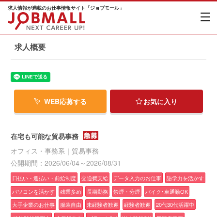
求人情報が満載のお仕事情報サイト「ジョブモール」
求人概要
WEB応募する
お気に入り
在宅も可能な貿易事務
オフィス・事務系｜貿易事務
公開期間：2026/06/04～2026/08/31
日払い・週払い・前給制度
交通費支給
データ入力のお仕事
語学力を活かす
パソコンを活かす
残業多め
長期勤務
禁煙・分煙
バイク･車通勤OK
大手企業のお仕事
服装自由
未経験者歓迎
経験者歓迎
20代30代活躍中