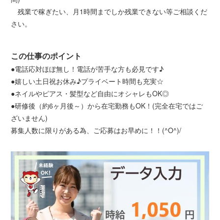
残業で稼ぎたい、月1時間までしか残業できない等ご相談くだ
さい。
この仕事のポイント
●電話応対ほぼ無し！電話が苦手な方も必見です♪
●嬉しい土日祝お休み♪プライベート時間も充実☆
●ネイルやピアス・髪型など自由にオシャレもOK◎
●研修後（約6ヶ月後～）から在宅勤務もOK！(完全在宅ではご
ざいません)
募集人数に限りがある為、ご応募はお早めに！！(^O^)/