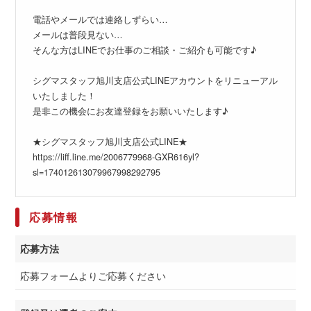
電話やメールでは連絡しずらい…
メールは普段見ない…
そんな方はLINEでお仕事のご相談・ご紹介も可能です♪
シグマスタッフ旭川支店公式LINEアカウントをリニューアル
いたしました！
是非この機会にお友達登録をお願いいたします♪
★シグマスタッフ旭川支店公式LINE★
https://liff.line.me/2006779968-GXR616yl?
sl=174012613079967998292795
応募情報
応募方法
応募フォームよりご応募ください