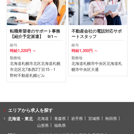
転職希望者のサポート事務
不動産会社の電話対応サポ
【紹介予定派遣】 9/1～
ートスタッフ
給与
給与
時給
1,220円 ～
時給
1,350円 ～
勤務地
勤務地
北海道
札幌市北区
北海道札幌
北海道
札幌市中央区
北海道札
市北区北7条西2丁目15－1
幌市中央区大通
野村不動産札幌ビル
エリアから求人を探す
北海道・東北
北海道
青森県
岩手県
宮城県
秋田県
山形県
福島県