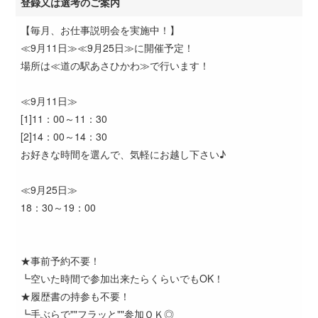
登録又は選考のご案内
【毎月、お仕事説明会を実施中！】
≪9月11日≫≪9月25日≫に開催予定！
場所は≪道の駅あさひかわ≫で行います！
≪9月11日≫
[1]11：00～11：30
[2]14：00～14：30
お好きな時間を選んで、気軽にお越し下さい♪
≪9月25日≫
18：30～19：00
★事前予約不要！
┗空いた時間で参加出来たらくらいでもOK！
★履歴書の持参も不要！
┗手ぶらで""フラッと""参加ＯＫ◎