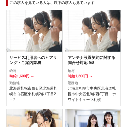
この求人を見ている人は、以下の求人も見ています
サービス利用者へのヒアリ
アンテナ設置契約に関する
ング・ご案内業務
問合せ対応 9/8
給与
給与
時給
1,600円 ～
時給
1,300円 ～
勤務地
勤務地
北海道
札幌市白石区
北海道札
北海道
札幌市中央区
北海道札
幌市白石区東札幌2条1丁目2
幌市中央区北9条西2丁目 ホ
－7
ワイトキューブ札幌