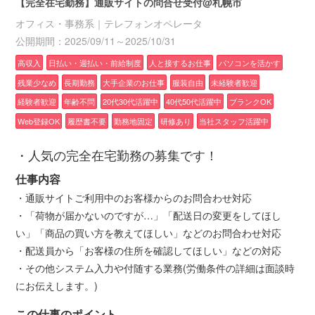
【完全在宅勤務】通販サイトの問合せ受付@札幌市
オフィス・事務系｜テレフォンオペレータ
公開期間：2025/09/11～2025/10/31
高収入
日払い・週払い・前給制度
人と接するお仕事
パソコンを活かす
残業少なめ
長期勤務
大手企業のお仕事
服装自由
未経験者歓迎
経験者歓迎
年齢不問
20代30代活躍中
40代50代活躍中
ブランクOK
Web登録OK
履歴書不要
勤務地固定
研修あり
当社スタッフ活躍中
・人気の完全在宅勤務の募集です！
仕事内容
・通販サイトご利用中のお客様からのお問合わせ対応
・「荷物が届かないのですが…」「配送日の変更をしてほし
い」「商品の買い方を教えてほしい」などのお問合わせ対応
・配送員から「お客様の住所を確認してほしい」などの対応
・その他システム入力や付随する業務(労働条件の詳細は面談時
にお伝えします。)
この仕事のポイント