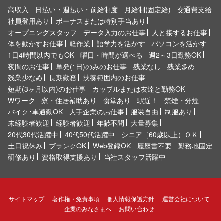
高収入
日払い・週払い・前給制度
月給制(固定給)
交通費支給
社員登用あり
ボーナスまたは特別手当あり
オープニングスタッフ
データ入力のお仕事
人と接するお仕事
体を動かすお仕事
軽作業
語学力を活かす
パソコンを活かす
1日4時間以内でもOK
曜日・時間が選べる
週2～3日勤務OK
夜間のお仕事
単発(1日)のみのお仕事
残業なし
残業多め
残業少なめ
長期勤務
扶養範囲内のお仕事
短期(3ヶ月以内)のお仕事
カップルまたは友達と勤務OK
Wワーク
寮・住居補助あり
食堂あり
駅近！
禁煙・分煙
バイク･車通勤OK
大手企業のお仕事
服装自由
制服あり
未経験者歓迎
経験者歓迎
年齢不問
大量募集
20代30代活躍中
40代50代活躍中
シニア（60歳以上）ＯＫ
土日祝休み
ブランクOK
Web登録OK
履歴書不要
勤務地固定
研修あり
資格取得支援あり
当社スタッフ活躍中
サイトマップ
著作権・免責事項
個人情報保護方針
運営会社について
企業のみなさまへ
お問い合わせ