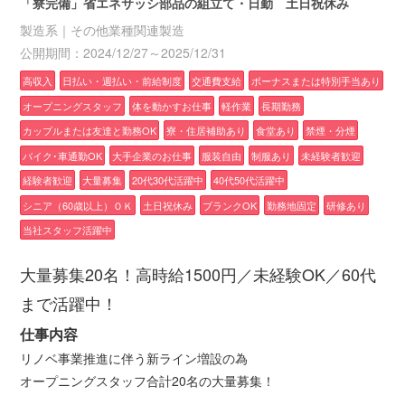
「寮完備」省エネサッシ部品の組立て・日勤 土日祝休み
製造系｜その他業種関連製造
公開期間：2024/12/27～2025/12/31
高収入
日払い・週払い・前給制度
交通費支給
ボーナスまたは特別手当あり
オープニングスタッフ
体を動かすお仕事
軽作業
長期勤務
カップルまたは友達と勤務OK
寮・住居補助あり
食堂あり
禁煙・分煙
バイク･車通勤OK
大手企業のお仕事
服装自由
制服あり
未経験者歓迎
経験者歓迎
大量募集
20代30代活躍中
40代50代活躍中
シニア（60歳以上）ＯＫ
土日祝休み
ブランクOK
勤務地固定
研修あり
当社スタッフ活躍中
大量募集20名！高時給1500円／未経験OK／60代
まで活躍中！
仕事内容
リノベ事業推進に伴う新ライン増設の為
オープニングスタッフ合計20名の大量募集！