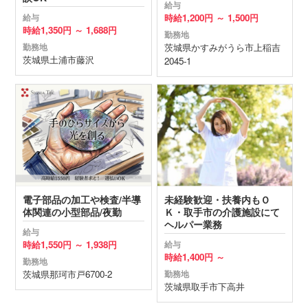
給与
時給
1,200円 ～
1,500円
給与
時給
1,350円 ～
1,688円
勤務地
茨城県
かすみがうら市
上稲吉
勤務地
茨城県
土浦市
藤沢
2045-1
電子部品の加工や検査/半導
未経験歓迎・扶養内もＯ
体関連の小型部品/夜勤
Ｋ・取手市の介護施設にて
ヘルパー業務
給与
時給
1,550円 ～
1,938円
給与
時給
1,400円 ～
勤務地
茨城県
那珂市
戸6700-2
勤務地
茨城県
取手市
下高井