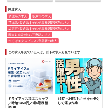
関連求人
茨城県の求人
坂東市の求人
茨城県×製造系｜その他業種関連製造の求人
坂東市×製造系｜その他業種関連製造の求人
関東鉄道常総線×三妻駅の求人
つくばエクスプレス×守谷駅の求人
この求人を見ている人は、以下の求人も見ています
ドライアイス加工スタッフ
15時～24時/お弁当を仕分け
／時給1350円／週4勤務相
して運ぶ作業
談OK