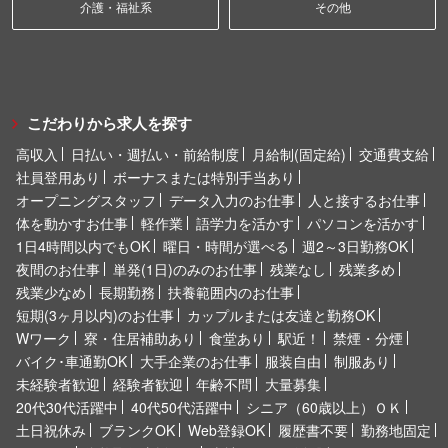
介護・福祉系
その他
こだわりから求人を探す
高収入
日払い・週払い・前給制度
月給制(固定給)
交通費支給
社員登用あり
ボーナスまたは特別手当あり
オープニングスタッフ
データ入力のお仕事
人と接するお仕事
体を動かすお仕事
軽作業
語学力を活かす
パソコンを活かす
1日4時間以内でもOK
曜日・時間が選べる
週2～3日勤務OK
夜間のお仕事
単発(1日)のみのお仕事
残業なし
残業多め
残業少なめ
長期勤務
扶養範囲内のお仕事
短期(3ヶ月以内)のお仕事
カップルまたは友達と勤務OK
Wワーク
寮・住居補助あり
食堂あり
駅近！
禁煙・分煙
バイク･車通勤OK
大手企業のお仕事
服装自由
制服あり
未経験者歓迎
経験者歓迎
年齢不問
大量募集
20代30代活躍中
40代50代活躍中
シニア（60歳以上）ＯＫ
土日祝休み
ブランクOK
Web登録OK
履歴書不要
勤務地固定