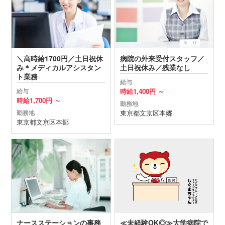
＼高時給1700円／土日祝休
病院の外来受付スタッフ／
み＊メディカルアシスタン
土日祝休み／残業なし
ト業務
給与
時給
1,400円 ～
給与
時給
1,700円 ～
勤務地
東京都
文京区
本郷
勤務地
東京都
文京区
本郷
ナースステーションの事務
≪未経験OK◎≫大学病院で