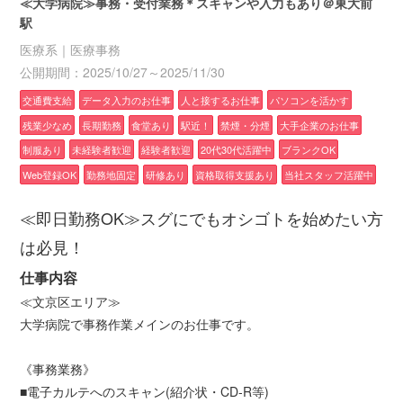
≪大学病院≫事務・受付業務＊スキャンや入力もあり＠東大前
駅
医療系｜医療事務
公開期間：2025/10/27～2025/11/30
交通費支給
データ入力のお仕事
人と接するお仕事
パソコンを活かす
残業少なめ
長期勤務
食堂あり
駅近！
禁煙・分煙
大手企業のお仕事
制服あり
未経験者歓迎
経験者歓迎
20代30代活躍中
ブランクOK
Web登録OK
勤務地固定
研修あり
資格取得支援あり
当社スタッフ活躍中
≪即日勤務OK≫スグにでもオシゴトを始めたい方
は必見！
仕事内容
≪文京区エリア≫
大学病院で事務作業メインのお仕事です。
《事務業務》
■電子カルテへのスキャン(紹介状・CD-R等)