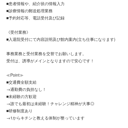
■患者情報や、紹介状の情報入力
■診療情報の郵送処理業務
■予約対応等、電話受付及び記録
《受付業務》
■入退院受付にて内容説明及び館内案内(立ち仕事になります)
事務業務と受付業務を交替でお願いします。
受付は、誘導がメインとなりますので安心です！
≪Point≫
■交通費全額支給
→通勤費の負担なし！
■未経験の方歓迎
→誰でも最初は未経験！チャレンジ精神が大事◎
■研修制度あり
→1からキチンと教える体制が整っています