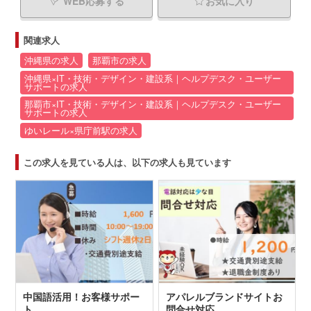
WEB応募する
お気に入り
関連求人
沖縄県の求人
那覇市の求人
沖縄県×IT・技術・デザイン・建設系｜ヘルプデスク・ユーザー
サポートの求人
那覇市×IT・技術・デザイン・建設系｜ヘルプデスク・ユーザー
サポートの求人
ゆいレール×県庁前駅の求人
この求人を見ている人は、以下の求人も見ています
中国語活用！お客様サポー
アパレルブランドサイトお
ト
問合せ対応