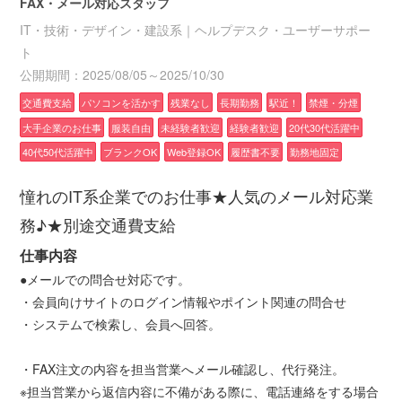
FAX・メール対応スタッフ
IT・技術・デザイン・建設系｜ヘルプデスク・ユーザーサポー
ト
公開期間：2025/08/05～2025/10/30
交通費支給
パソコンを活かす
残業なし
長期勤務
駅近！
禁煙・分煙
大手企業のお仕事
服装自由
未経験者歓迎
経験者歓迎
20代30代活躍中
40代50代活躍中
ブランクOK
Web登録OK
履歴書不要
勤務地固定
憧れのIT系企業でのお仕事★人気のメール対応業
務♪★別途交通費支給
仕事内容
●メールでの問合せ対応です。
・会員向けサイトのログイン情報やポイント関連の問合せ
・システムで検索し、会員へ回答。
・FAX注文の内容を担当営業へメール確認し、代行発注。
※担当営業から返信内容に不備がある際に、電話連絡をする場合