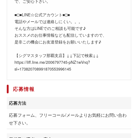
で、ご安心下さい。
■□■LINE☆公式アカウント■□■
電話やメールでは連絡しにくい。。。
そんな方はLINEでのご相談も可能です♪
おススメのお仕事情報なども配信していますので、
是非この機会にお友達登録をお願いいたします♪
【シグマスタッフ那覇支店】↓↓下記で検索↓↓
https://liff.line.me/2006797745-pNZ1wVnq?
sl=173820708991870553996145
応募情報
応募方法
応募フォーム、フリーコール/メールよりお気軽にお問い合わ
せ下さい。