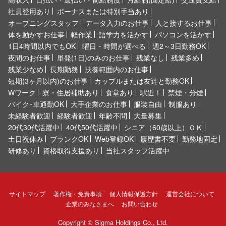
社員登用あり
ボーナスまたは特別手当あり
オープニングスタッフ
データ入力のお仕事
人と接するお仕事
体を動かすお仕事
軽作業
語学力を活かす
パソコンを活かす
1日4時間以内でもOK
曜日・時間が選べる
週2～3日勤務OK
夜間のお仕事
単発(1日)のみのお仕事
残業なし
残業多め
残業少なめ
長期勤務
扶養範囲内のお仕事
短期(3ヶ月以内)のお仕事
カップルまたは友達と勤務OK
Wワーク
寮・住居補助あり
食堂あり
駅近！
禁煙・分煙
バイク･車通勤OK
大手企業のお仕事
服装自由
制服あり
未経験者歓迎
経験者歓迎
年齢不問
大量募集
20代30代活躍中
40代50代活躍中
シニア（60歳以上）ＯＫ
土日祝休み
ブランクOK
Web登録OK
履歴書不要
勤務地固定
研修あり
資格取得支援あり
当社スタッフ活躍中
サイトマップ
著作権・免責事項
個人情報保護方針
運営会社について
企業のみなさまへ
お問い合わせ
Copyright ©
Sigma Holdings Co., Ltd.