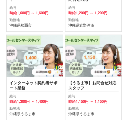
給与
給与
時給
1,600円 ～
1,600円
時給
1,200円 ～
1,200円
勤務地
勤務地
沖縄県
那覇市
沖縄県
宜野湾市
インターネット契約者サポ
【うるま市】お問合せ対応
ート業務
スタッフ
給与
給与
時給
1,300円 ～
1,400円
時給
1,150円 ～
1,150円
勤務地
勤務地
沖縄県
うるま市
沖縄県
うるま市