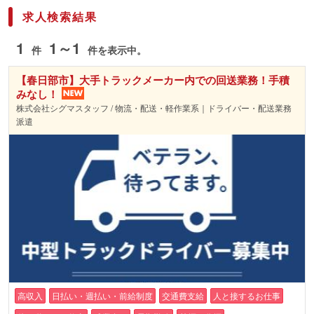
求人検索結果
1
1～1
件
件を表示中。
【春日部市】大手トラックメーカー内での回送業務！手積
みなし！
株式会社シグマスタッフ / 物流・配送・軽作業系｜ドライバー・配送業務
派遣
高収入
日払い・週払い・前給制度
交通費支給
人と接するお仕事