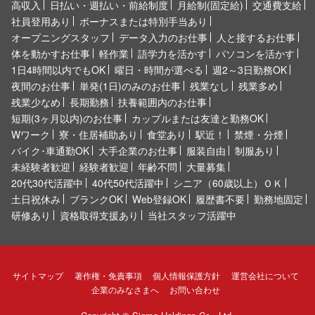
高収入
日払い・週払い・前給制度
月給制(固定給)
交通費支給
社員登用あり
ボーナスまたは特別手当あり
オープニングスタッフ
データ入力のお仕事
人と接するお仕事
体を動かすお仕事
軽作業
語学力を活かす
パソコンを活かす
1日4時間以内でもOK
曜日・時間が選べる
週2～3日勤務OK
夜間のお仕事
単発(1日)のみのお仕事
残業なし
残業多め
残業少なめ
長期勤務
扶養範囲内のお仕事
短期(3ヶ月以内)のお仕事
カップルまたは友達と勤務OK
Wワーク
寮・住居補助あり
食堂あり
駅近！
禁煙・分煙
バイク･車通勤OK
大手企業のお仕事
服装自由
制服あり
未経験者歓迎
経験者歓迎
年齢不問
大量募集
20代30代活躍中
40代50代活躍中
シニア（60歳以上）ＯＫ
土日祝休み
ブランクOK
Web登録OK
履歴書不要
勤務地固定
研修あり
資格取得支援あり
当社スタッフ活躍中
サイトマップ
著作権・免責事項
個人情報保護方針
運営会社について
企業のみなさまへ
お問い合わせ