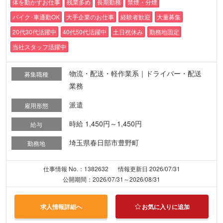
体を動かすお仕事
残業多め
長期勤務
禁煙・分煙
バイク･車通勤OK
大手企業のお仕事
経験者歓迎
大量募集
20代30代活躍中
40代50代活躍中
土日祝休み
勤務地固定
当社スタッフ活躍中
物流・配送・軽作業系｜ドライバー・配送
募集職種
業務
派遣
雇用形態
時給 1,450円～1,450円
給与
埼玉県春日部市豊野町
勤務地
仕事情報 No.：1382632
情報更新日 2026/07/31
公開期間：2026/07/31～2026/08/31
求人情報詳細へ
お気に入りに追加