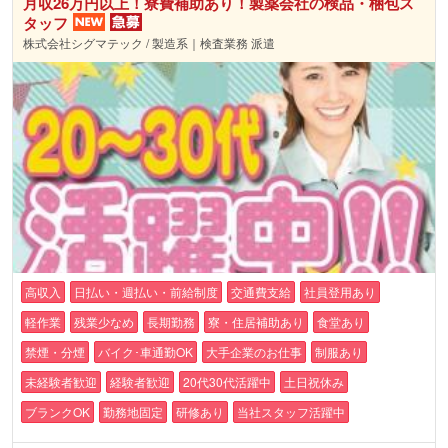
月収26万円以上！寮費補助あり！製薬会社の検品・梱包ス
タッフ
株式会社シグマテック / 製造系｜検査業務 派遣
高収入
日払い・週払い・前給制度
交通費支給
社員登用あり
軽作業
残業少なめ
長期勤務
寮・住居補助あり
食堂あり
禁煙・分煙
バイク･車通勤OK
大手企業のお仕事
制服あり
未経験者歓迎
経験者歓迎
20代30代活躍中
土日祝休み
ブランクOK
勤務地固定
研修あり
当社スタッフ活躍中