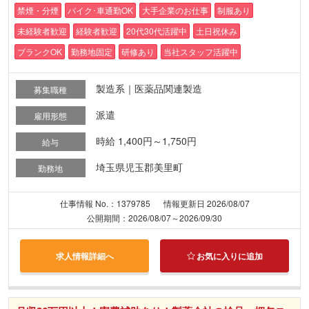
禁煙・分煙
バイク･車通勤OK
大手企業のお仕事
制服あり
未経験者歓迎
経験者歓迎
20代30代活躍中
土日祝休み
ブランクOK
勤務地固定
研修あり
当社スタッフ活躍中
製造系｜医薬品関連製造
募集職種
派遣
雇用形態
時給 1,400円～1,750円
給与
埼玉県児玉郡美里町
勤務地
仕事情報 No.：1379785
情報更新日 2026/08/07
公開期間：2026/08/07～2026/09/30
求人情報詳細へ
お気に入りに追加