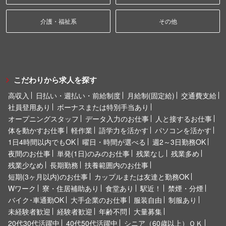
介護・福祉系
その他
こだわりから求人を探す
高収入
日払い・週払い・前給制度
月給制(固定給)
交通費支給
社員登用あり
ボーナスまたは特別手当あり
オープニングスタッフ
データ入力のお仕事
人と接するお仕事
体を動かすお仕事
軽作業
語学力を活かす
パソコンを活かす
1日4時間以内でもOK
曜日・時間が選べる
週2～3日勤務OK
夜間のお仕事
単発(1日)のみのお仕事
残業なし
残業多め
残業少なめ
長期勤務
扶養範囲内のお仕事
短期(3ヶ月以内)のお仕事
カップルまたは友達と勤務OK
Wワーク
寮・住居補助あり
食堂あり
駅近！
禁煙・分煙
バイク･車通勤OK
大手企業のお仕事
服装自由
制服あり
未経験者歓迎
経験者歓迎
年齢不問
大量募集
20代30代活躍中
40代50代活躍中
シニア（60歳以上）ＯＫ