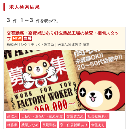
求人検索結果
3
1～3
件
件を表示中。
交替勤務・寮費補助あり◎医薬品工場の検査・梱包スタッ
フ
株式会社シグマテック / 製造系｜医薬品関連製造 派遣
高収入
日払い・週払い・前給制度
交通費支給
社員登用あり
軽作業
残業少なめ
長期勤務
寮・住居補助あり
食堂あり