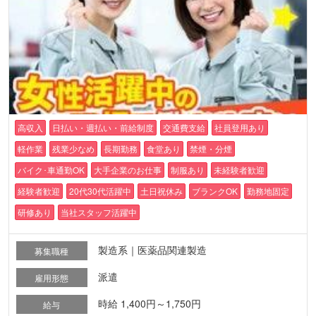
高収入
日払い・週払い・前給制度
交通費支給
社員登用あり
軽作業
残業少なめ
長期勤務
食堂あり
禁煙・分煙
バイク･車通勤OK
大手企業のお仕事
制服あり
未経験者歓迎
経験者歓迎
20代30代活躍中
土日祝休み
ブランクOK
勤務地固定
研修あり
当社スタッフ活躍中
製造系｜医薬品関連製造
募集職種
派遣
雇用形態
時給 1,400円～1,750円
給与