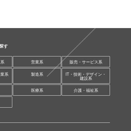
探す
務系
営業系
販売・サービス系
作業系
製造系
IT・技術・デザイン・
建設系
医療系
介護・福祉系