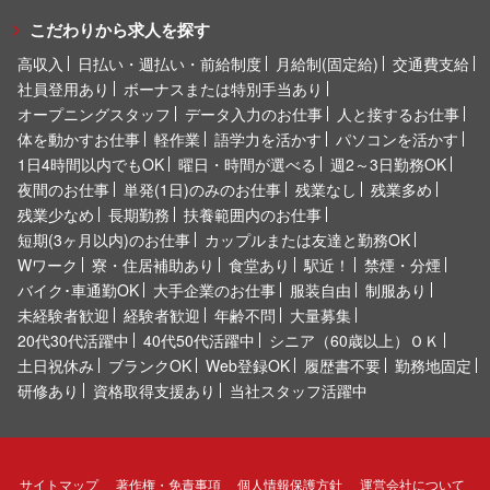
こだわりから求人を探す
高収入
日払い・週払い・前給制度
月給制(固定給)
交通費支給
社員登用あり
ボーナスまたは特別手当あり
オープニングスタッフ
データ入力のお仕事
人と接するお仕事
体を動かすお仕事
軽作業
語学力を活かす
パソコンを活かす
1日4時間以内でもOK
曜日・時間が選べる
週2～3日勤務OK
夜間のお仕事
単発(1日)のみのお仕事
残業なし
残業多め
残業少なめ
長期勤務
扶養範囲内のお仕事
短期(3ヶ月以内)のお仕事
カップルまたは友達と勤務OK
Wワーク
寮・住居補助あり
食堂あり
駅近！
禁煙・分煙
バイク･車通勤OK
大手企業のお仕事
服装自由
制服あり
未経験者歓迎
経験者歓迎
年齢不問
大量募集
20代30代活躍中
40代50代活躍中
シニア（60歳以上）ＯＫ
土日祝休み
ブランクOK
Web登録OK
履歴書不要
勤務地固定
研修あり
資格取得支援あり
当社スタッフ活躍中
サイトマップ
著作権・免責事項
個人情報保護方針
運営会社について