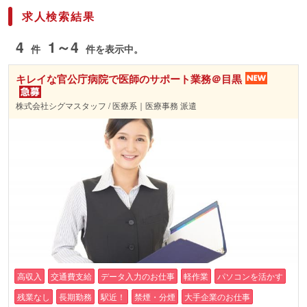
求人検索結果
4
1～4
件
件を表示中。
キレイな官公庁病院で医師のサポート業務＠目黒
株式会社シグマスタッフ / 医療系｜医療事務 派遣
高収入
交通費支給
データ入力のお仕事
軽作業
パソコンを活かす
残業なし
長期勤務
駅近！
禁煙・分煙
大手企業のお仕事