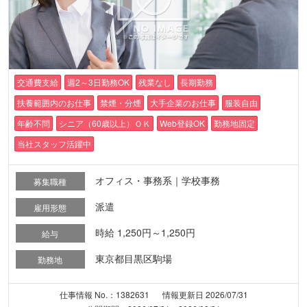
交通費支給
週2～3日勤務OK
残業なし
長期勤務
扶養範囲内のお仕事
禁煙・分煙
大手企業のお仕事
服装自由
年齢不問
シニア（60歳以上）ＯＫ
Web登録OK
勤務地固定
当社スタッフ活躍中
オフィス・事務系｜学校事務
募集職種
派遣
雇用形態
時給 1,250円～1,250円
給与
東京都目黒区駒場
勤務地
仕事情報 No.：1382631
情報更新日 2026/07/31