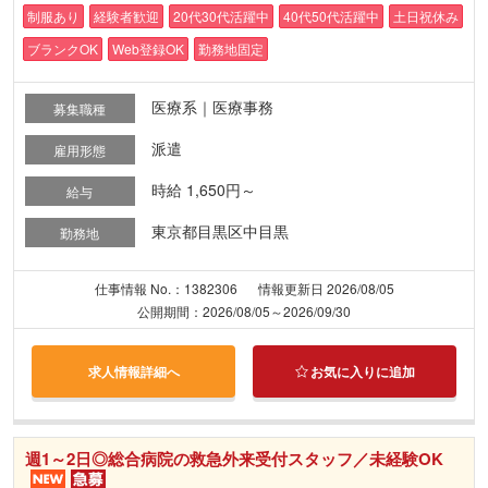
制服あり
経験者歓迎
20代30代活躍中
40代50代活躍中
土日祝休み
ブランクOK
Web登録OK
勤務地固定
医療系｜医療事務
募集職種
派遣
雇用形態
時給 1,650円～
給与
東京都目黒区中目黒
勤務地
仕事情報 No.：1382306
情報更新日 2026/08/05
公開期間：2026/08/05～2026/09/30
求人情報詳細へ
お気に入りに追加
週1～2日◎総合病院の救急外来受付スタッフ／未経験OK