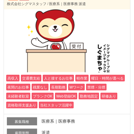
株式会社シグマスタッフ / 医療系｜医療事務 派遣
高収入
交通費支給
人と接するお仕事
軽作業
曜日・時間が選べる
夜間のお仕事
残業なし
長期勤務
Wワーク
禁煙・分煙
未経験者歓迎
ブランクOK
Web登録OK
勤務地固定
研修あり
資格取得支援あり
当社スタッフ活躍中
医療系｜医療事務
募集職種
派遣
雇用形態