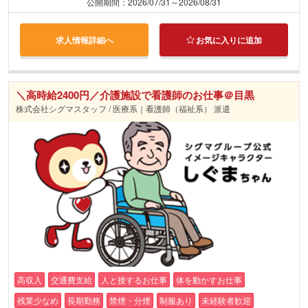
公開期間：2026/07/31～2026/08/31
求人情報詳細へ
お気に入りに追加
＼高時給2400円／介護施設で看護師のお仕事＠目黒
株式会社シグマスタッフ / 医療系｜看護師（福祉系） 派遣
高収入
交通費支給
人と接するお仕事
体を動かすお仕事
残業少なめ
長期勤務
禁煙・分煙
制服あり
未経験者歓迎